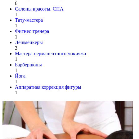
6
Салоны красоты, СПА
1
Тату-мастера
1
Фитнес-тренера
1
Лешмейкеры
3
Мастера перманентного макияжа
1
Барбершопы
1
Йога
1
Аппаратная коррекция фигуры
1