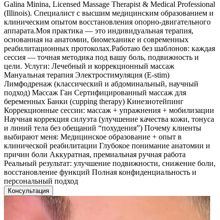
Galina Minina, Licensed Massage Therapist & Medical Professional
(Illinois). Специалист с высшим медицинским образованием и
клиническим опытом восстановления опорно-двигательного
аппарата.Моя практика — это индивидуальная терапия,
основанная на анатомии, биомеханике и современных
реабилитационных протоколах.Работаю без шаблонов: каждая
сессия — точная методика под вашу боль, подвижность и
цели. Услуги: Лечебный и коррекционный массаж
Мануальная терапия Электростимуляция (E-stim)
Лимфодренаж (классический и абдоминальный, научный
подход) Массаж Ган Сертифицированный массаж для
беременных Банки (cupping therapy) Кинезиотейпинг
Коррекционные сессии: массаж + упражнения + мобилизации
Научная коррекция силуэта (улучшение качества кожи, тонуса
и линий тела без обещаний “похудения”) Почему клиенты
выбирают меня: Медицинское образование + опыт в
клинической реабилитации Глубокое понимание анатомии и
причин боли Аккуратная, премиальная ручная работа
Реальный результат: улучшение подвижности, снижение боли,
восстановление функций Полная конфиденциальность и
персональный подход
Консультация