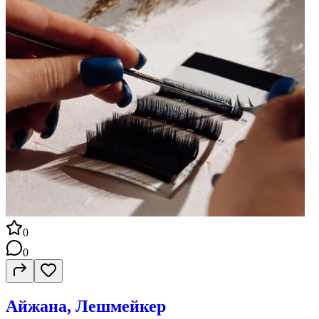
0
0
Айжана, Лешмейкер