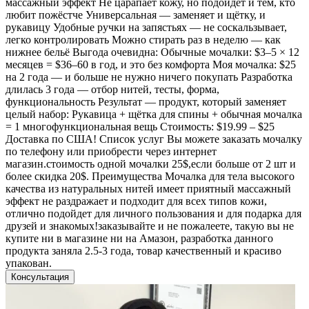
массажный эффект Не царапает кожу, но подойдёт и тем, кто
любит пожёстче Универсальная — заменяет и щётку, и
рукавицу Удобные ручки на запястьях — не соскальзывает,
легко контролировать Можно стирать раз в неделю — как
нижнее бельё Выгода очевидна: Обычные мочалки: $3–5 × 12
месяцев = $36–60 в год, и это без комфорта Моя мочалка: $25
на 2 года — и больше не нужно ничего покупать Разработка
длилась 3 года — отбор нитей, тесты, форма,
функциональность Результат — продукт, который заменяет
целый набор: Рукавица + щётка для спины + обычная мочалка
= 1 многофункциональная вещь Стоимость: $19.99 – $25
Доставка по США! Список услуг Вы можете заказать мочалку
по телефону или приобрести через интернет
магазин.стоимость одной мочалки 25$,если больше от 2 шт и
более скидка 20$. Преимущества Мочалка для тела высокого
качества из натуральных нитей имеет приятный массажный
эффект не раздражает и подходит для всех типов кожи,
отлично подойдет для личного пользования и для подарка для
друзей и знакомых!заказывайте и не пожалеете, такую вы не
купите ни в магазине ни на Амазон, разработка данного
продукта заняла 2.5-3 года, товар качественный и красиво
упакован.
Консультация