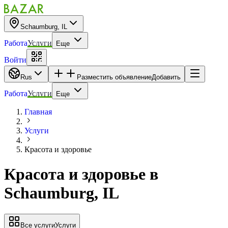
Schaumburg, IL
Работа
Услуги
Еще
Войти
Rus
Разместить объявление
Добавить
Работа
Услуги
Еще
Главная
Услуги
Красота и здоровье
Красота и здоровье
в
Schaumburg, IL
Все услуги
Услуги