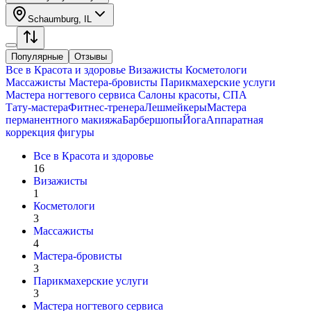
Schaumburg, IL
Популярные
Отзывы
Все в
Красота и здоровье
Визажисты
Косметологи
Массажисты
Мастера-бровисты
Парикмахерские услуги
Мастера ногтевого сервиса
Салоны красоты, СПА
Тату-мастера
Фитнес-тренера
Лешмейкеры
Мастера
перманентного макияжа
Барбершопы
Йога
Аппаратная
коррекция фигуры
Все в
Красота и здоровье
16
Визажисты
1
Косметологи
3
Массажисты
4
Мастера-бровисты
3
Парикмахерские услуги
3
Мастера ногтевого сервиса