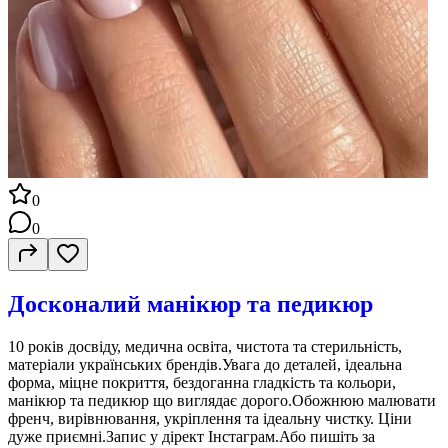
0
0
Досконалий манікюр та педикюр
10 років досвіду, медична освіта, чистота та стерильність,
матеріали українських брендів.Увага до деталей, ідеальна
форма, міцне покриття, бездоганна гладкість та кольори,
манікюр та педикюр що виглядає дорого.Обожнюю малювати
френч, вирівнювання, укріплення та ідеальну чистку. Ціни
дуже приємні.Запис у дірект Інстаграм.Або пишіть за