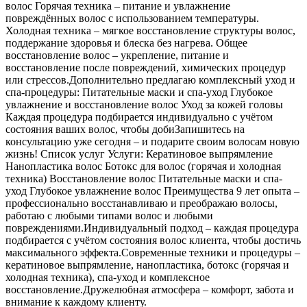
волос Горячая техника – питание и увлажнение
повреждённых волос с использованием температуры.
Холодная техника – мягкое восстановление структуры волос,
поддержание здоровья и блеска без нагрева. Общее
восстановление волос – укрепление, питание и
восстановление после повреждений, химических процедур
или стрессов.Дополнительно предлагаю комплексный уход и
спа-процедуры: Питательные маски и спа-уход Глубокое
увлажнение и восстановление волос Уход за кожей головы
Каждая процедура подбирается индивидуально с учётом
состояния ваших волос, чтобы добиЗапишитесь на
консультацию уже сегодня – и подарите своим волосам новую
жизнь! Список услуг Услуги: Кератиновое выпрямление
Нанопластика волос Ботокс для волос (горячая и холодная
техника) Восстановление волос Питательные маски и спа-
уход Глубокое увлажнение волос Преимущества 9 лет опыта –
профессионально восстанавливаю и преображаю волосы,
работаю с любыми типами волос и любыми
повреждениями.Индивидуальный подход – каждая процедура
подбирается с учётом состояния волос клиента, чтобы достичь
максимального эффекта.Современные техники и процедуры –
кератиновое выпрямление, нанопластика, ботокс (горячая и
холодная техника), спа-уход и комплексное
восстановление.Дружелюбная атмосфера – комфорт, забота и
внимание к каждому клиенту.