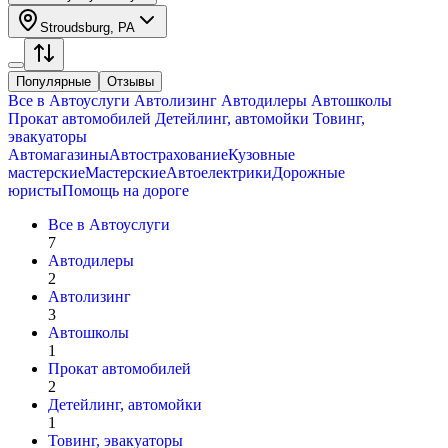
Stroudsburg, PA
Популярные
Отзывы
Все в
Автоуслуги
Автолизинг
Автодилеры
Автошколы
Прокат автомобилей
Детейлинг, автомойки
Товинг,
эвакуаторы
Автомагазины
Автострахование
Кузовные
мастерские
Мастерские
Автоелектрики
Дорожные
юристы
Помощь на дороге
Все в
Автоуслуги
7
Автодилеры
2
Автолизинг
3
Автошколы
1
Прокат автомобилей
2
Детейлинг, автомойки
1
Товинг, эвакуаторы