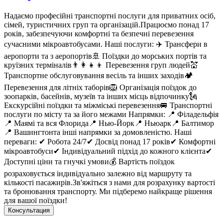
Надаємо професійні транспортні послуги для приватних осіб,
сімей, туристичних груп та організацій.Працюємо понад 17
років, забезпечуючи комфортні та безпечні перевезення
сучасними мікроавтобусами. Наші послуги: ✈️ Трансфери в
аеропорти та з аеропортів🚢 Поїздки до морських портів та
круїзних терміналів👨‍👩‍👧‍👦 Перевезення груп людей💒
Транспортне обслуговування весіль та інших заходів🏕️
Перевезення для літніх таборів🦁 Організація поїздок до
зоопарків, басейнів, музеїв та інших місць відпочинку🗽
Екскурсійні поїздки та міжміські перевезення🚐 Транспортні
послуги по місту та за його межами Напрямки: 📍 Філадельфія
📍 Маямі та вся Флорида📍 Нью-Йорк📍 Ньюарк📍 Балтимор
📍 Вашингтонта інші напрямки за домовленістю. Наші
переваги: ✔ Робота 24/7✔ Досвід понад 17 років✔ Комфортні
мікроавтобуси✔ Індивідуальний підхід до кожного клієнта✔
Доступні ціни та гнучкі умови💰 Вартість поїздок
розраховується індивідуально залежно від маршруту та
кількості пасажирів.Зв'яжіться з нами для розрахунку вартості
та бронювання транспорту. Ми підберемо найкраще рішення
для вашої поїздки!
Консультация