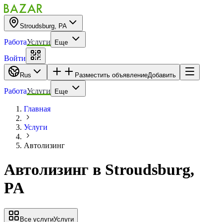
Stroudsburg, PA
Работа
Услуги
Еще
Войти
Rus
Разместить объявление
Добавить
Работа
Услуги
Еще
Главная
Услуги
Автолизинг
Автолизинг
в
Stroudsburg,
PA
Все услуги
Услуги