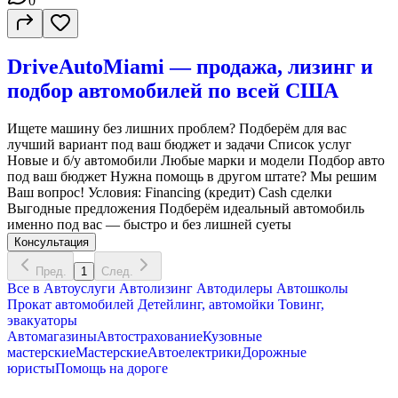
0
DriveAutoMiami — продажа, лизинг и
подбор автомобилей по всей США
Ищете машину без лишних проблем? Подберём для вас
лучший вариант под ваш бюджет и задачи Список услуг
Новые и б/у автомобили Любые марки и модели Подбор авто
под ваш бюджет Нужна помощь в другом штате? Мы решим
Ваш вопрос! Условия: Financing (кредит) Cash сделки
Выгодные предложения Подберём идеальный автомобиль
именно под вас — быстро и без лишней суеты
Консультация
Пред.
1
След.
Все в
Автоуслуги
Автолизинг
Автодилеры
Автошколы
Прокат автомобилей
Детейлинг, автомойки
Товинг,
эвакуаторы
Автомагазины
Автострахование
Кузовные
мастерские
Мастерские
Автоелектрики
Дорожные
юристы
Помощь на дороге