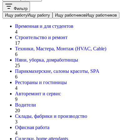
Фильтр
Ищу работу
Ищу работу
Ищу работников
Ищу работников
Временная и для студентов
4
Строительство и ремонт
17
Техники, Мастера, Монтаж (HVAC, Cable)
6
Няни, уборка, домработницы
25
Парикмахерские, салоны красоты, SPA
6
Рестораны и гостиницы
4
Авторемонт и cервис
9
Водители
20
Склады, фабрики и производство
3
Офисная работа
4
Сиделки, home attendants