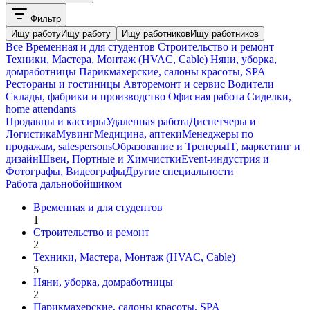
Фильтр
Ищу работу
Ищу работу
Ищу работников
Ищу работников
Все
Временная и для студентов
Строительство и ремонт
Техники, Мастера, Монтаж (HVAC, Cable)
Няни, уборка,
домработницы
Парикмахерские, салоны красоты, SPA
Рестораны и гостиницы
Авторемонт и cервис
Водители
Склады, фабрики и производство
Офисная работа
Сиделки,
home attendants
Продавцы и кассиры
Удаленная работа
Диспетчеры и
Логистика
Мувинг
Медицина, аптеки
Менеджеры по
продажам, salespersons
Образование и Тренеры
IT, маркетинг и
дизайн
Швеи, Портные и Химчистки
Event-индустрия и
Фотографы, Видеографы
Другие специальности
Работа дальнобойщиком
Временная и для студентов
1
Строительство и ремонт
2
Техники, Мастера, Монтаж (HVAC, Cable)
5
Няни, уборка, домработницы
2
Парикмахерские, салоны красоты, SPA