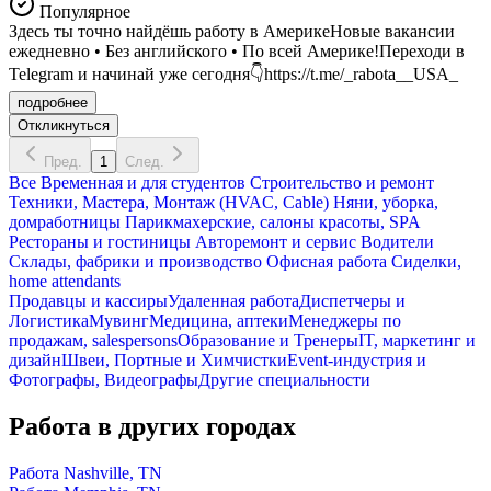
Популярное
Здесь ты точно найдёшь работу в АмерикеНовые вакансии
ежедневно • Без английского • По всей Америке!Переходи в
Telegram и начинай уже сегодня👇https://t.me/_rabota__USA_
подробнее
Откликнуться
Пред.
1
След.
Все
Временная и для студентов
Строительство и ремонт
Техники, Мастера, Монтаж (HVAC, Cable)
Няни, уборка,
домработницы
Парикмахерские, салоны красоты, SPA
Рестораны и гостиницы
Авторемонт и cервис
Водители
Склады, фабрики и производство
Офисная работа
Сиделки,
home attendants
Продавцы и кассиры
Удаленная работа
Диспетчеры и
Логистика
Мувинг
Медицина, аптеки
Менеджеры по
продажам, salespersons
Образование и Тренеры
IT, маркетинг и
дизайн
Швеи, Портные и Химчистки
Event-индустрия и
Фотографы, Видеографы
Другие специальности
Работа в других городах
Работа Nashville, TN