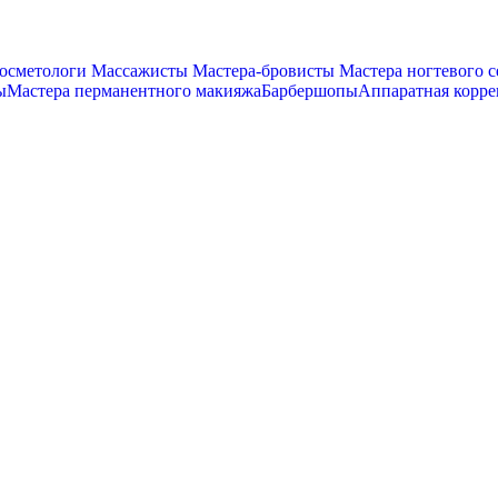
осметологи
Массажисты
Мастера-бровисты
Мастера ногтевого с
ы
Мастера перманентного макияжа
Барбершопы
Аппаратная корр