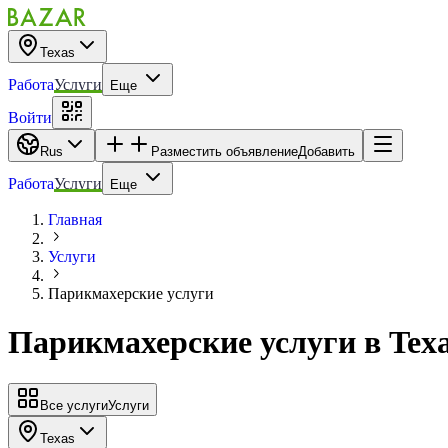
Texas
Работа
Услуги
Еще
Войти
Rus
Разместить объявление
Добавить
Работа
Услуги
Еще
Главная
Услуги
Парикмахерские услуги
Парикмахерские услуги
в
Tex
Все услуги
Услуги
Texas