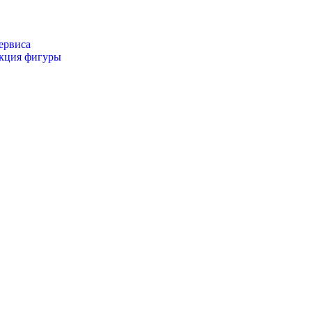
ервиса
екция фигуры