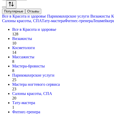
Популярные
Отзывы
Все в
Красота и здоровье
Парикмахерские услуги
Визажисты
К
Салоны красоты, СПА
Тату-мастера
Фитнес-тренера
Лешмейкер
Все в
Красота и здоровье
128
Визажисты
10
Косметологи
14
Массажисты
8
Мастера-бровисты
8
Парикмахерские услуги
25
Мастера ногтевого сервиса
23
Салоны красоты, СПА
20
Тату-мастера
1
Фитнес-тренера