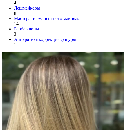
4
Лешмейкеры
8
Мастера перманентного макияжа
14
Барбершопы
3
Аппаратная коррекция фигуры
1