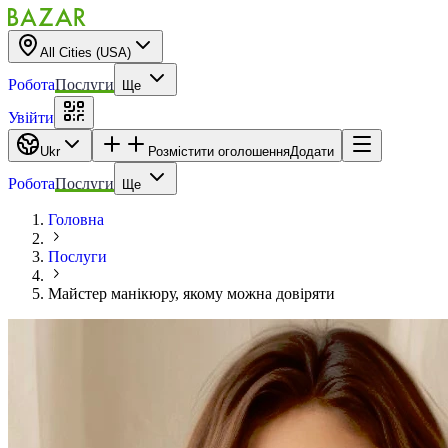
All Cities (USA)
Робота
Послуги
Ще
Увійти
Ukr
Розмістити оголошення
Додати
Робота
Послуги
Ще
Головна
Послуги
Майстер манікюру, якому можна довіряти