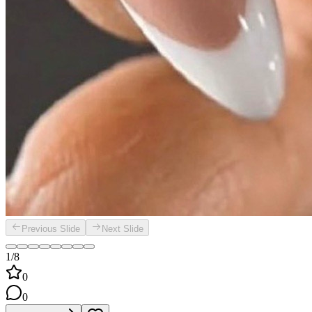
Previous Slide
Next Slide
1/8
0
0