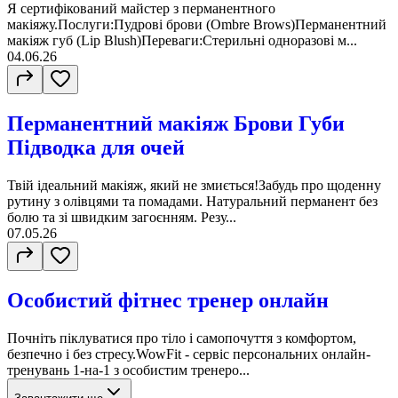
Я сертифікований майстер з перманентного
макіяжу.Послуги:Пудрові брови (Ombre Brows)Перманентний
макіяж губ (Lip Blush)Переваги:Стерильні одноразові м...
04.06.26
Перманентний макіяж Брови Губи
Підводка для очей
Твій ідеальний макіяж, який не змиється!Забудь про щоденну
рутину з олівцями та помадами. Натуральний перманент без
болю та зі швидким загоєнням. Резу...
07.05.26
Особистий фітнес тренер онлайн
Почніть піклуватися про тіло і самопочуття з комфортом,
безпечно і без стресу.WowFit - сервіс персональних онлайн-
тренувань 1-на-1 з особистим тренеро...