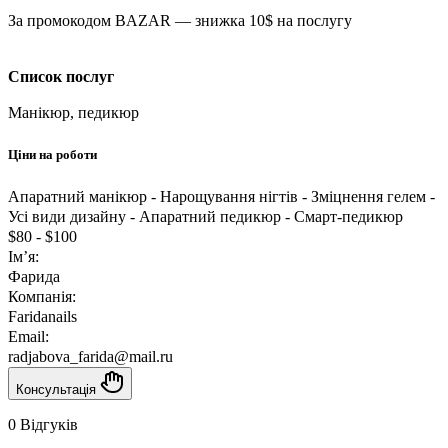
За промокодом BAZAR — знижка 10$ на послугу
Список послуг
Манікюр, педикюр
Ціни на роботи
Апаратний манікюр - Нарощування нігтів - Зміцнення гелем -
Усі види дизайну - Апаратний педикюр - Смарт-педикюр
$80
-
$100
Ім’я:
Фарида
Компанія:
Faridanails
Email:
radjabova_farida@mail.ru
Консультація
0 Відгуків