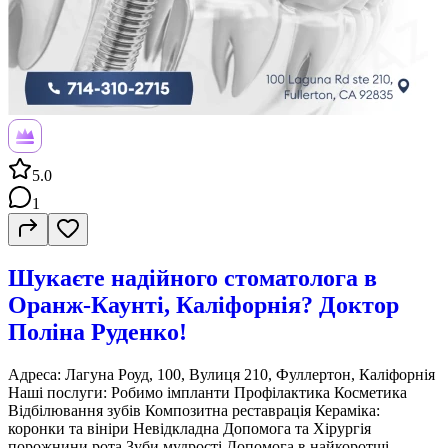
5.0
1
Шукаєте надійного стоматолога в
Оранж-Каунті, Каліфорнія? Доктор
Поліна Руденко!
Адреса: Лагуна Роуд, 100, Вулиця 210, Фуллертон, Каліфорнія
Наші послуги: Робимо імпланти Профілактика Косметика
Відбілювання зубів Композитна реставрація Кераміка:
коронки та вініри Невідкладна Допомога та Хірургія
порожнини рота Зуби мудрості Допомога в найкоротші