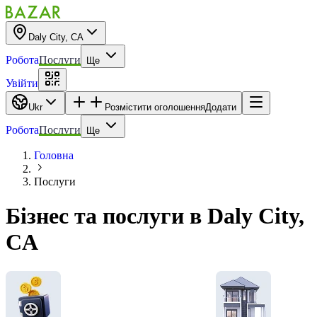
Daly City, CA
Робота
Послуги
Ще
Увійти
Ukr
Розмістити оголошення
Додати
Робота
Послуги
Ще
Головна
Послуги
Бізнес та послуги
в
Daly City,
CA