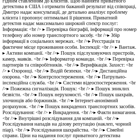
гідним ставленням до клієнтів. Щоб найняти приватного
детектива в США і отримати бажаний результат від співпраці,
Дмитро надає консультації, де детально аналізує проблему
клієнта і пропонує оптимальні її рішення. Приватний
детектив надає максимально широкий спектр послуг:
Інформація: <br /> ▸ Перевірка біографії, інформації про номер
телефону або номер транспортного засобу. <br />▸ Збір
інформації в соціальних мережах. <br />▸ Реєстрація та
фактичне місце проживання особи. Інспекції: <br /> ▸ Вантаж.
▸ Активи компанії. <br />▸ Пошук підслуховуючих пристроїв,
камер, маяків. <br />▸ Інформатор команди. <br />▸ Перевірка
партнерів та співробітників. <br />▸ Верифікація. Захист: <br
/> ▸ Охоронці. <br />▸ Водій безпеки. <br />▸ Дистанційна
охорона. <br />▸ Контрспостереження. <br />▸ Патрульно-
інспекційна служба. <br />▸ Системи відеоспостереження. <br
/>▸ Пожежна сигналізація. Пошук: <br /> ▸ Пошук зниклих
безвісти. <br />▸ Пошук нерухомості. <br />▸ Пошук шахраїв,
злочинців або боржників. <br />▸ Інтернет-анонімний
розрахунок. <br />▸ Пошук викрадених транспортних засобів.
Розслідування: <br /> ▸ Викрадення. <br />▸ Факти вимагання.
<br />▸ Внутрішні розслідування для компаній. <br />▸
Розслідування нападів на ділову репутацію (наклеп, чорний
піар). <br />▸ Розслідування шахрайства. <br />▸ Сімейні
справи. Ціни на надання послуг приватного детектива