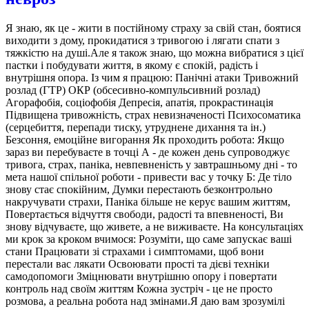
Я знаю, як це - жити в постійному страху за свій стан, боятися
виходити з дому, прокидатися з тривогою і лягати спати з
тяжкістю на душі.Але я також знаю, що можна вибратися з цієї
пастки і побудувати життя, в якому є спокій, радість і
внутрішня опора. Із чим я працюю: Панічні атаки Тривожний
розлад (ГТР) ОКР (обсесивно-компульсивний розлад)
Агорафобія, соціофобія Депресія, апатія, прокрастинація
Підвищена тривожність, страх невизначеності Психосоматика
(серцебиття, перепади тиску, утруднене дихання та ін.)
Безсоння, емоційне вигорання Як проходить робота: Якщо
зараз ви перебуваєте в точці А - де кожен день супроводжує
тривога, страх, паніка, невпевненість у завтрашньому дні - то
мета нашої спільної роботи - привести вас у точку Б: Де тіло
знову стає спокійним, Думки перестають безконтрольно
накручувати страхи, Паніка більше не керує вашим життям,
Повертається відчуття свободи, радості та впевненості, Ви
знову відчуваєте, що живете, а не виживаєте. На консультаціях
ми крок за кроком вчимося: Розуміти, що саме запускає ваші
стани Працювати зі страхами і симптомами, щоб вони
перестали вас лякати Освоювати прості та дієві техніки
самодопомоги Зміцнювати внутрішню опору і повертати
контроль над своїм життям Кожна зустріч - це не просто
розмова, а реальна робота над змінами.Я даю вам зрозумілі