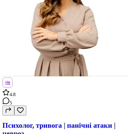
4.8
5
Психолог, тривога | панічні атаки |
невроз