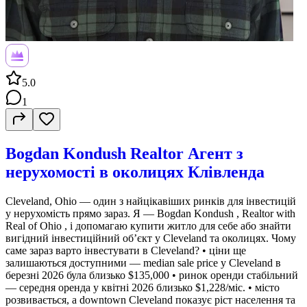
5.0
1
Bogdan Kondush Realtor Агент з
нерухомості в околицях Клівлендa
Cleveland, Ohio — один з найцікавіших ринків для інвестицій
у нерухомість прямо зараз. Я — Bogdan Kondush , Realtor with
Real of Ohio , і допомагаю купити житло для себе або знайти
вигідний інвестиційний об’єкт у Cleveland та околицях. Чому
саме зараз варто інвестувати в Cleveland? • ціни ще
залишаються доступними — median sale price у Cleveland в
березні 2026 була близько $135,000 • ринок оренди стабільний
— середня оренда у квітні 2026 близько $1,228/міс. • місто
розвивається, а downtown Cleveland показує ріст населення та