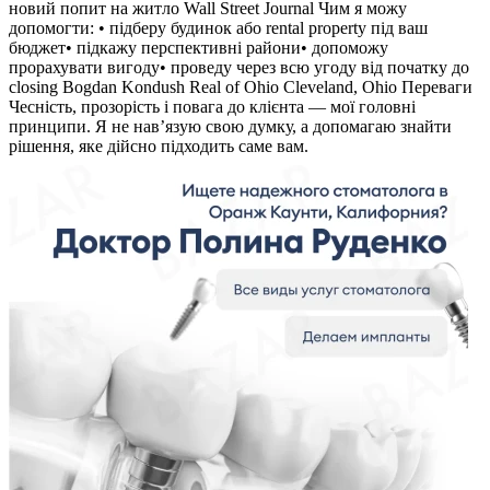
новий попит на житло Wall Street Journal Чим я можу
допомогти: • підберу будинок або rental property під ваш
бюджет• підкажу перспективні райони• допоможу
прорахувати вигоду• проведу через всю угоду від початку до
closing Bogdan Kondush Real of Ohio Cleveland, Ohio Переваги
Чесність, прозорість і повага до клієнта — мої головні
принципи. Я не нав’язую свою думку, а допомагаю знайти
рішення, яке дійсно підходить саме вам.