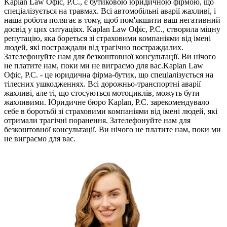
Kaplan Law Офіс, P.C., є бутиковою юридичною фірмою, що
спеціалізується на травмах. Всі автомобільні аварії жахливі, і
наша робота полягає в тому, щоб пом'якшити ваш негативний
досвід у цих ситуаціях. Kaplan Law Офіс, P.C., створила міцну
репутацію, яка бореться зі страховими компаніями від імені
людей, які постраждали від трагічно постраждалих.
Зателефонуйте нам для безкоштовної консультації. Ви нічого
не платите нам, поки ми не виграємо для вас.Kaplan Law
Офіс, P.C. - це юридична фірма-бутик, що спеціалізується на
тілесних ушкодженнях. Всі дорожньо-транспортні аварії
жахливі, але ті, що стосуються мотоциклів, можуть бути
жахливими. Юридичне бюро Kaplan, P.C. зарекомендувало
себе в боротьбі зі страховими компаніями від імені людей, які
отримали трагічні поранення. Зателефонуйте нам для
безкоштовної консультації. Ви нічого не платите нам, поки ми
не виграємо для вас.