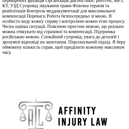
перевірених фахівців Організація діагностики: рентген, МРТ,
КТ, УЗД Супровід лікування травм Фізична терапія та
реабілітація Контроль меддокументації для максимальної
компенсації Переваги Робота безпосередньо зі мною. Я
особисто веду кожну справу і контролюю кожен етап процесу.
Чесна оцінка ситуації. Пояснюю простою мовою, що реально
можна очікувати від страхової та компенсації. Підтримка
російською мовою. Спокійний супровід, увага до деталей і
зрозумілі відповіді на запитання. Персональний підхід. Я беру
обмежену кількість справ, щоб приділити кожному максимум
часу.