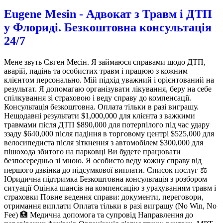
Eugene Mesin - Адвокат з Травм і ДТП
у Флориді. Безкоштовна консультація
24/7
Мене звуть Євген Месін. Я займаюся справами щодо ДТП,
аварій, падінь та особистих травм і працюю з кожним
клієнтом персонально. Мій підхід уважний і орієнтований на
результат. Я допомагаю організувати лікування, беру на себе
спілкування зі страховою і веду справу до компенсації.
Консультація безкоштовна. Оплата тільки в разі виграшу.
Нещодавні результати $1,000,000 для клієнта з важкими
травмами після ДТП $890,000 для потерпілого під час удару
ззаду $640,000 після падіння в торговому центрі $525,000 для
велосипедиста після зіткнення з автомобілем $300,000 для
пішохода збитого на парковці Ви будете працювати
безпосередньо зі мною. Я особисто веду кожну справу від
першого дзвінка до підсумкової виплати. Список послуг ⚖️
Юридична підтримка Безкоштовна консультація з розбором
ситуації Оцінка шансів на компенсацію з урахуванням травм і
страховки Повне ведення справи: документи, переговори,
отримання виплати Оплата тільки в разі виграшу (No Win, No
Fee) 🏥 Медична допомога та супровід Направлення до