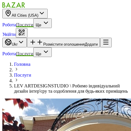
All Cities (USA)
Робота
Послуги
Ще
Увійти
Ukr
Розмістити оголошення
Додати
Робота
Послуги
Ще
Головна
Послуги
LEV ARTDESIGNSTUDIO \ Робимо індивідуальний
дизайн інтер'єру та оздоблення для будь-яких приміщень