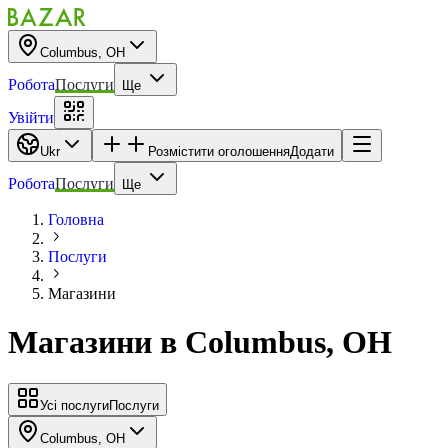
Columbus, OH
Робота
Послуги
Ще
Увійти
Ukr
Розмістити оголошення
Додати
Робота
Послуги
Ще
Головна
Послуги
Магазини
Магазини
в
Columbus, OH
Усі послуги
Послуги
Columbus, OH