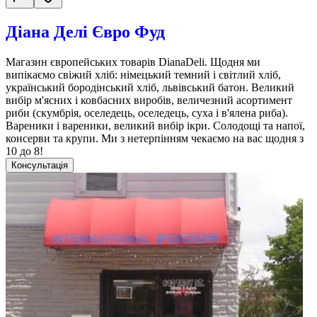
Діана Делі Євро Фуд
Магазин європейських товарів DianaDeli. Щодня ми
випікаємо свіжий хліб: німецький темний і світлий хліб,
український бородінський хліб, львівський батон. Великий
вибір м'ясних і ковбасних виробів, величезний асортимент
риби (скумбрія, оселедець, оселедець, суха і в'ялена риба).
Вареники і вареники, великий вибір ікри. Солодощі та напої,
консерви та крупи. Ми з нетерпінням чекаємо на вас щодня з
10 до 8!
Консультація