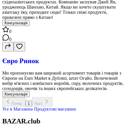
східноазіатських продуктах. Компанію заснував Джей Ян,
уродженець Шанхаю, Китай. Якщо ви хочете скуштувати
азіатську їжу, приходьте сюди! Тільки свіжі продукти,
привезені прямо з Китаю!
Консультація
0
0
Євро Ринок
Ми пропонуємо вам широкий асортимент товарів і товарів з
Європи на Euro Market в Дубліні, штат Огайо. Величезний
вибір м'ясних і ковбасних виробів, сиру, молочних продуктів,
солодощів, овочів та інших європейських делікатесів.
Консультація
Попер.
1
Наст.
Усе в
Магазини
Продуктові магазини
BAZAR.club