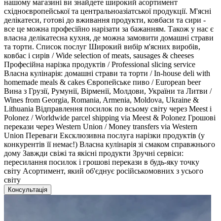
нашому магазині ви знайдете широкий асортимент
східноєвропейської та центральноазіатської продукції. М'ясні
делікатеси, готові до вживання продукти, ковбаси та сири -
все це можна професійно нарізати за бажанням. Також у нас є
власна делікатесна кухня, де можна замовити домашні страви
та торти. Список послуг Широкий вибір м'ясних виробів,
ковбас і сирів / Wide selection of meats, sausages & cheeses
Професійна нарізка продуктів / Professional slicing service
Власна кулінарія: домашні страви та торти / In-house deli with
homemade meals & cakes Європейське пиво / European beer
Вина з Грузії, Румунії, Вірменії, Молдови, України та Литви /
Wines from Georgia, Romania, Armenia, Moldova, Ukraine &
Lithuania Відправлення посилок по всьому світу через Meest і
Polonez / Worldwide parcel shipping via Meest & Polonez Грошові
перекази через Western Union / Money transfers via Western
Union Переваги Ексклюзивна послуга нарізки продуктів (у
конкурентів її немає!) Власна кулінарія зі смаком справжнього
дому Завжди свіжі та якісні продукти Зручні сервіси:
пересилання посилок і грошові перекази в будь-яку точку
світу Асортимент, який об'єднує російськомовних з усього
світу
Консультація