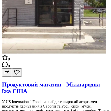
0
0
Продуктовий магазин - Міжнародна
їжа США
У US International Food ви знайдете широкий асортимент
продуктів харчування з Європи та Росії: сири, м'ясні
продукти, випічка, делікатеси, алкоголь і різні сувеніри. Також