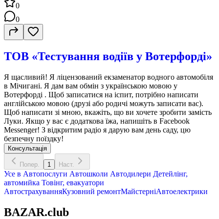
0
0
ТОВ «Тестування водіїв у Вотерфорді»
Я щасливий! Я ліцензований екзаменатор водного автомобіля
в Мічигані. Я дам вам обмін з українською мовою у
Вотерфорді . Щоб записатися на іспит, потрібно написати
англійською мовою (друзі або родичі можуть записати вас).
Щоб написати зі мною, вкажіть, що ви хочете зробити замість
Луки. Якщо у вас є додаткова їжа, напишіть в Facebook
Messenger! З відкритим радіо я дарую вам день саду, цю
безпечну поїздку!
Консультація
Попер.
1
Наст.
Усе в
Автопослуги
Автошколи
Автодилери
Детейлінг,
автомийка
Товінг, евакуатори
Автострахування
Кузовний ремонт
Майстерні
Автоелектрики
BAZAR.club