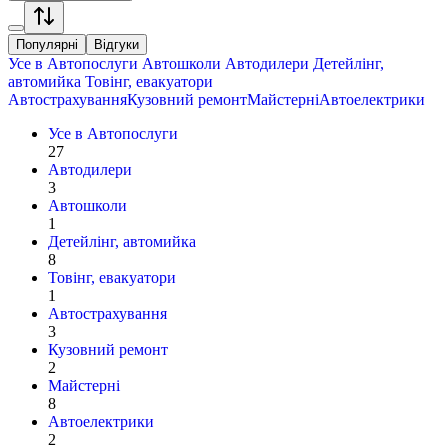
Популярні
Відгуки
Усе в
Автопослуги
Автошколи
Автодилери
Детейлінг,
автомийка
Товінг, евакуатори
Автострахування
Кузовний ремонт
Майстерні
Автоелектрики
Усе в
Автопослуги
27
Автодилери
3
Автошколи
1
Детейлінг, автомийка
8
Товінг, евакуатори
1
Автострахування
3
Кузовний ремонт
2
Майстерні
8
Автоелектрики
2