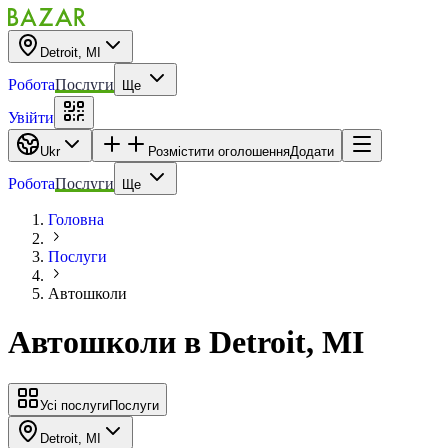
Detroit, MI
Робота
Послуги
Ще
Увійти
Ukr
Розмістити оголошення
Додати
Робота
Послуги
Ще
Головна
Послуги
Автошколи
Автошколи
в
Detroit, MI
Усі послуги
Послуги
Detroit, MI