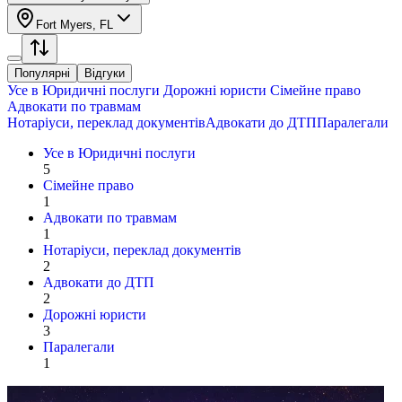
Fort Myers, FL
Популярні
Відгуки
Усе в
Юридичні послуги
Дорожні юристи
Сімейне право
Адвокати по травмам
Нотаріуси, переклад документів
Адвокати до ДТП
Паралегали
Усе в
Юридичні послуги
5
Сімейне право
1
Адвокати по травмам
1
Нотаріуси, переклад документів
2
Адвокати до ДТП
2
Дорожні юристи
3
Паралегали
1