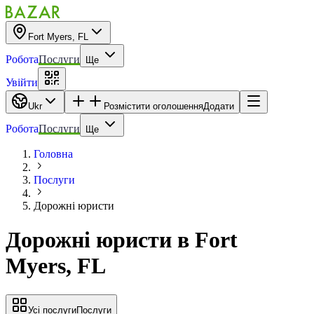
Fort Myers, FL
Робота
Послуги
Ще
Увійти
Ukr
Розмістити оголошення
Додати
Робота
Послуги
Ще
Головна
Послуги
Дорожні юристи
Дорожні юристи
в
Fort
Myers, FL
Усі послуги
Послуги