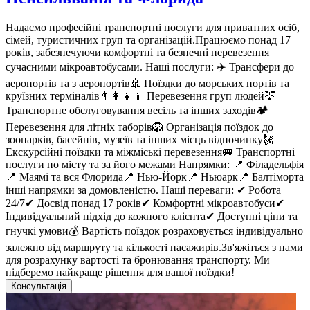
Надаємо професійні транспортні послуги для приватних осіб,
сімей, туристичних груп та організацій.Працюємо понад 17
років, забезпечуючи комфортні та безпечні перевезення
сучасними мікроавтобусами. Наші послуги: ✈️ Трансфери до
аеропортів та з аеропортів🚢 Поїздки до морських портів та
круїзних терміналів👨‍👩‍👧‍👦 Перевезення груп людей💒
Транспортне обслуговування весіль та інших заходів🏕️
Перевезення для літніх таборів🦁 Організація поїздок до
зоопарків, басейнів, музеїв та інших місць відпочинку🗽
Екскурсійні поїздки та міжміські перевезення🚐 Транспортні
послуги по місту та за його межами Напрямки: 📍 Філадельфія
📍 Маямі та вся Флорида📍 Нью-Йорк📍 Ньюарк📍 Балтіморта
інші напрямки за домовленістю. Наші переваги: ✔ Робота
24/7✔ Досвід понад 17 років✔ Комфортні мікроавтобуси✔
Індивідуальний підхід до кожного клієнта✔ Доступні ціни та
гнучкі умови💰 Вартість поїздок розраховується індивідуально
залежно від маршруту та кількості пасажирів.Зв'яжіться з нами
для розрахунку вартості та бронювання транспорту. Ми
підберемо найкраще рішення для вашої поїздки!
Консультація