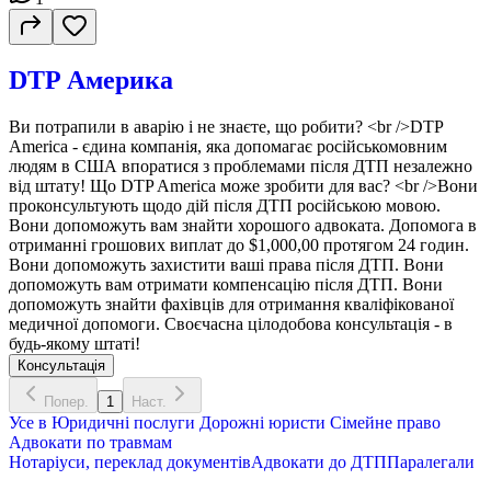
DTP Америка
Ви потрапили в аварію і не знаєте, що робити? <br />DTP
America - єдина компанія, яка допомагає російськомовним
людям в США впоратися з проблемами після ДТП незалежно
від штату! Що DTP America може зробити для вас? <br />Вони
проконсультують щодо дій після ДТП російською мовою.
Вони допоможуть вам знайти хорошого адвоката. Допомога в
отриманні грошових виплат до $1,000,00 протягом 24 годин.
Вони допоможуть захистити ваші права після ДТП. Вони
допоможуть вам отримати компенсацію після ДТП. Вони
допоможуть знайти фахівців для отримання кваліфікованої
медичної допомоги. Своєчасна цілодобова консультація - в
будь-якому штаті!
Консультація
Попер.
1
Наст.
Усе в
Юридичні послуги
Дорожні юристи
Сімейне право
Адвокати по травмам
Нотаріуси, переклад документів
Адвокати до ДТП
Паралегали