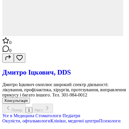
0
0
Дмитро Іцкович, DDS
Дмитро Іцкович охоплює широкий спектр діяльності:
лікування, профілактика, хірургія, протезування, виправлення
прикусу і багато іншого. Тел. 301-984-0012
Консультація
Попер.
1
Наст.
Усе в
Медицина
Стоматологи
Педіатри
Окулісти, офтальмологи
Клініки, медичні центри
Психологи