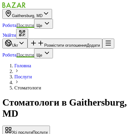
Gaithersburg, MD
Робота
Послуги
Ще
Увійти
Ukr
Розмістити оголошення
Додати
Робота
Послуги
Ще
Головна
Послуги
Стоматологи
Стоматологи
в
Gaithersburg,
MD
Усі послуги
Послуги