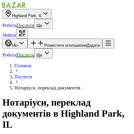
Highland Park, IL
Робота
Послуги
Ще
Увійти
Ukr
Розмістити оголошення
Додати
Робота
Послуги
Ще
Головна
Послуги
Нотаріуси, переклад документів
Нотаріуси, переклад
документів
в
Highland Park,
IL