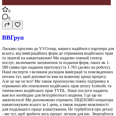
0
0
ВВГруп
Ласкаво просимо до VVGroup, вашого надійного партнера для
всього, від імміграційних форм до отримання водійських прав
та ліцензії на навантажувач! Ми надаємо повний спектр
послуг, включаючи заповнення та подання форм, таких як 1-
589 (заява про надання притулку) та 1-765 (дозвіл на роботу).
Наші експерти з великим досвідом імміграції та повсякденних
питань тут, щоб допомогти вам на кожному кроці процесу.
Але це ще не все! Ми також пропонуємо повну підтримку в
отриманні або поновленні водійських прав штату Іллінойс та
тимчасових водійських прав TVDL. Наші послуги надають
вам все необхідне для безтурботного водіння. І це ще не
закінчилося! Ми допоможемо отримати ЛІЦЕНЗІЮ оператора
навантажувача всього за 1 день, а також надамо можливості
для подальшого праце влаштування. Не турбуйтеся про деталі
- ми тут, щоб зробити весь процес легким для вас. Звертайтеся