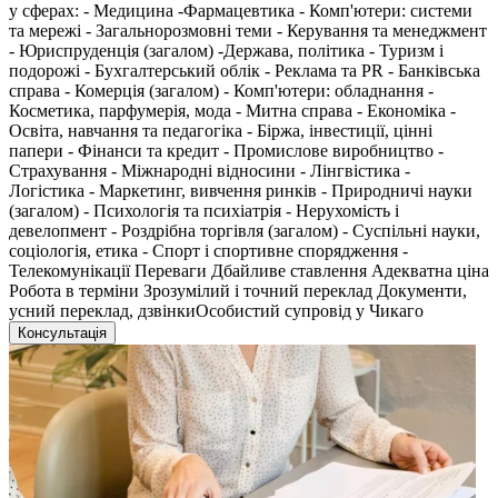
у сферах: - Медицина -Фармацевтика - Комп'ютери: системи
та мережі - Загальнорозмовні теми - Керування та менеджмент
- Юриспруденція (загалом) -Держава, політика - Туризм і
подорожі - Бухгалтерський облік - Реклама та PR - Банківська
справа - Комерція (загалом) - Комп'ютери: обладнання -
Косметика, парфумерія, мода - Митна справа - Економіка -
Освіта, навчання та педагогіка - Біржа, інвестиції, цінні
папери - Фінанси та кредит - Промислове виробництво -
Страхування - Міжнародні відносини - Лінгвістика -
Логістика - Маркетинг, вивчення ринків - Природничі науки
(загалом) - Психологія та психіатрія - Нерухомість і
девелопмент - Роздрібна торгівля (загалом) - Суспільні науки,
соціологія, етика - Спорт і спортивне спорядження -
Телекомунікації Переваги Дбайливе ставлення Адекватна ціна
Робота в терміни Зрозумілий і точний переклад Документи,
усний переклад, дзвінкиОсобистий супровід у Чикаго
Консультація