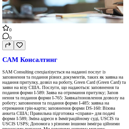
0
0
САМ Консалтинг
SAM Consulting спеціалізується на наданні послуг із
заповнення та подання різних документів, таких як заявка на
надання притулку, дозвіл на роботу, Green Card (Green Card) та
заяви на візу США. Послуги, що надаються: заповнення та
подання форми I-589: Заява на отримання притулку; Запов
нення та подання форми I-765: Заявка/поновлення дозволу на
роботу; заповнення та подання форми I-485: заявка на
отримання грін-карти; заповнення форми DS-160: Візова
анкета США; Правильна підготовка «справи» для подачі
форми I-589; Зміна адреси в Імміграційному суді, USCIS та
USCIS USPS; Допомога з різними іншими іммігра ційними
процесами питання. Ми говоримо чотирма мовами: