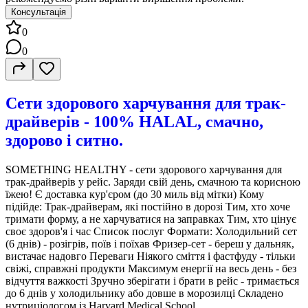
Консультація
0
0
Сети здорового харчування для трак-
драйверів - 100% HALAL, смачно,
здорово і ситно.
SOMETHING HEALTHY - сети здорового харчування для
трак-драйверів у рейс. Заряди свій день, смачною та корисною
їжею! Є доставка кур'єром (до 30 миль від мітки) Кому
підійде: Трак-драйверам, які постійно в дорозі Тим, хто хоче
тримати форму, а не харчуватися на заправках Тим, хто цінує
своє здоров'я і час Список послуг Формати: Холодильний сет
(6 днів) - розігрів, поїв і поїхав Фризер-сет - береш у дальняк,
вистачає надовго Переваги Ніякого сміття і фастфуду - тільки
свіжі, справжні продукти Максимум енергії на весь день - без
відчуття важкості Зручно зберігати і брати в рейс - тримається
до 6 днів у холодильнику або довше в морозилці Складено
нутриціологом із Harvard Medical School