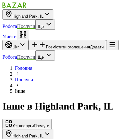
Highland Park, IL
Робота
Послуги
Ще
Увійти
Ukr
Розмістити оголошення
Додати
Робота
Послуги
Ще
Головна
Послуги
Інше
Інше
в
Highland Park, IL
Усі послуги
Послуги
Highland Park, IL