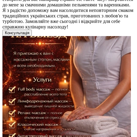
до мене за смачними домашніми пельменями та варениками.
Я з радістю допоможу вам насолодитися неповторним смаком
традиційних українських страв, приготованих з любов'ю та
турботою. Замовляйте вже сьогодні і відкрийте для себе
справжню кулінарну насолоду!
Консультація