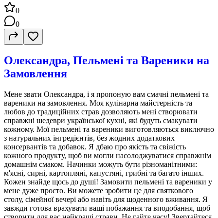
0
0
Олександра, Пельмені та Вареники на
Замовлення
Мене звати Олександра, і я пропоную вам смачні пельмені та
вареники на замовлення. Моя кулінарна майстерність та
любов до традиційних страв дозволяють мені створювати
справжні шедеври української кухні, які будуть смакувати
кожному. Мої пельмені та вареники виготовляються виключно
з натуральних інгредієнтів, без жодних додаткових
консервантів та добавок. Я дбаю про якість та свіжість
кожного продукту, щоб ви могли насолоджуватися справжнім
домашнім смаком. Начинки можуть бути різноманітними:
м'ясні, сирні, картопляні, капустяні, грибні та багато інших.
Кожен знайде щось до душі! Замовити пельмені та вареники у
мене дуже просто. Ви можете зробити це для святкового
столу, сімейної вечері або навіть для щоденного вживання. Я
завжди готова врахувати ваші побажання та вподобання, щоб
створити для вас найкращі страви. Не гайте часу! Звертайтеся