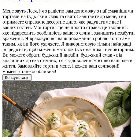
Мене звуть Леся, і я з радістю вам допоможу з найсмачнішими
тортами на будь-який смак та свято! Завітайте до мене, і ви
отримаєте справжнє десертне диво, яке радуватиме вас і
ваших гостей. Мої торти - це не просто страва, це творіння,
яке підкреслить особливість вашого свята і залишить незабутні
враження. Я враховую всі ваші побажання і роблю торт саме
таким, як ви його уявляєте. Я використовую тільки найкращі
інгредієнти, щоб кожен шматочок був смачним і неповторним.
Ви можете обрати будь-який дизайн, будь-який смак - від
класичних до екзотичних, і я з задоволенням втілю ваші ідеї в
життя. Замовляйте торти в мене, і кожен ваш святковий
момент стане особливим!
Консультація