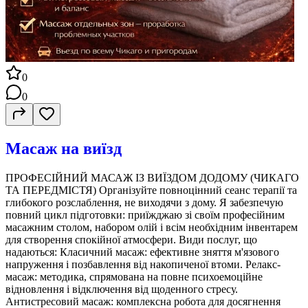
0
0
Масаж на виїзд
ПРОФЕСІЙНИЙ МАСАЖ ІЗ ВИЇЗДОМ ДОДОМУ (ЧИКАГО
ТА ПЕРЕДМІСТЯ) Організуйте повноцінний сеанс терапії та
глибокого розслаблення, не виходячи з дому. Я забезпечую
повний цикл підготовки: приїжджаю зі своїм професійним
масажним столом, набором олій і всім необхідним інвентарем
для створення спокійної атмосфери. Види послуг, що
надаються: Класичний масаж: ефективне зняття м'язового
напруження і позбавлення від накопиченої втоми. Релакс-
масаж: методика, спрямована на повне психоемоційне
відновлення і відключення від щоденного стресу.
Антистресовий масаж: комплексна робота для досягнення