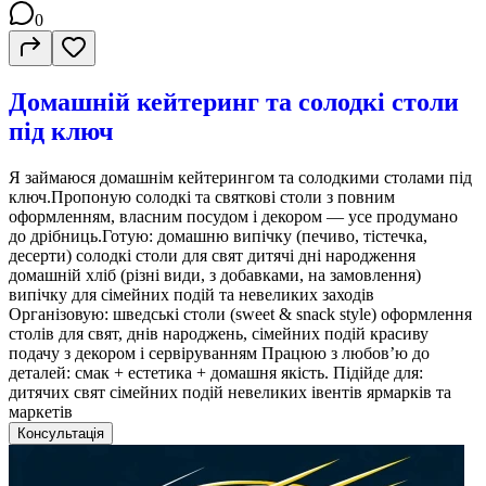
0
Домашній кейтеринг та солодкі столи
під ключ
Я займаюся домашнім кейтерингом та солодкими столами під
ключ.Пропоную солодкі та святкові столи з повним
оформленням, власним посудом і декором — усе продумано
до дрібниць.Готую: домашню випічку (печиво, тістечка,
десерти) солодкі столи для свят дитячі дні народження
домашній хліб (різні види, з добавками, на замовлення)
випічку для сімейних подій та невеликих заходів
Організовую: шведські столи (sweet & snack style) оформлення
столів для свят, днів народжень, сімейних подій красиву
подачу з декором і сервіруванням Працюю з любов’ю до
деталей: смак + естетика + домашня якість. Підійде для:
дитячих свят сімейних подій невеликих івентів ярмарків та
маркетів
Консультація