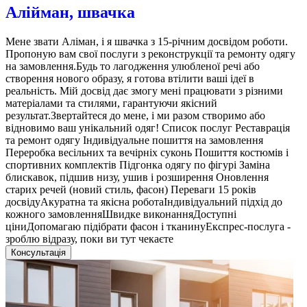
Алійман, швачка
Мене звати Аліман, і я швачка з 15-річним досвідом роботи.
Пропоную вам свої послуги з реконструкції та ремонту одягу
на замовлення.Будь то лагодження улюбленої речі або
створення нового образу, я готова втілити ваші ідеї в
реальність. Мій досвід дає змогу мені працювати з різними
матеріалами та стилями, гарантуючи якісний
результат.Звертайтеся до мене, і ми разом створимо або
відновимо ваш унікальний одяг! Список послуг Реставрація
та ремонт одягу Індивідуальне пошиття на замовлення
Переробка весільних та вечірніх суконь Пошиття костюмів і
спортивних комплектів Підгонка одягу по фігурі Заміна
блискавок, підшив низу, ушив і розширення Оновлення
старих речей (новий стиль, фасон) Переваги 15 років
досвідуАкуратна та якісна роботаІндивідуальний підхід до
кожного замовленняШвидке виконанняДоступні
ціниДопомагаю підібрати фасон і тканинуЕкспрес-послуга -
зроблю відразу, поки ви тут чекаєте
Консультація