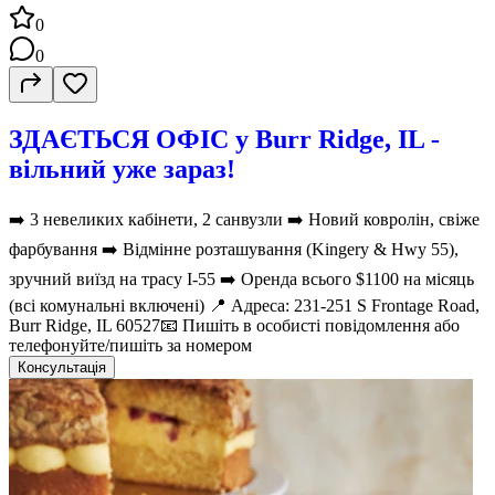
0
0
ЗДАЄТЬСЯ ОФІС у Burr Ridge, IL -
вільний уже зараз!
➡️ 3 невеликих кабінети, 2 санвузли ➡️ Новий ковролін, свіже
фарбування ➡️ Відмінне розташування (Kingery & Hwy 55),
зручний виїзд на трасу I-55 ➡️ Оренда всього $1100 на місяць
(всі комунальні включені) 📍 Адреса: 231-251 S Frontage Road,
Burr Ridge, IL 60527📧 Пишіть в особисті повідомлення або
телефонуйте/пишіть за номером
Консультація