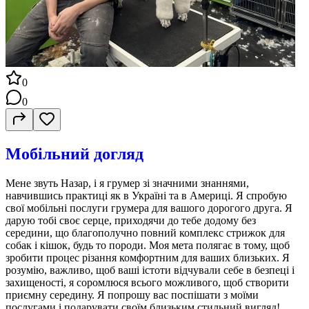
0
0
Мобільний догляд
Мене звуть Назар, і я грумер зі значними знаннями,
навчившись практиці як в Україні та в Америці. Я спробую
свої мобільні послуги грумера для вашого дорогого друга. Я
дарую тобі своє серце, приходячи до тебе додому без
середини, що благополучно повний комплекс стрижок для
собак і кішок, будь то породи. Моя мета полягає в тому, щоб
зробити процес різання комфортним для ваших близьких. Я
розумію, важливо, щоб ваші істоти відчували себе в безпеці і
захищеності, я соромлюся всього можливого, щоб створити
приємну середину. Я попрошу вас поспішати з моїми
послугами і подарувати своїм близьким стильний вигляд!