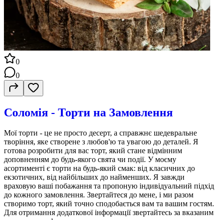
0
0
Соломія - Торти на Замовлення
Мої торти - це не просто десерт, а справжнє шедевральне
творіння, яке створене з любов'ю та увагою до деталей. Я
готова розробити для вас торт, який стане відмінним
доповненням до будь-якого свята чи події. У моєму
асортименті є торти на будь-який смак: від класичних до
екзотичних, від найбільших до найменших. Я завжди
враховую ваші побажання та пропоную індивідуальний підхід
до кожного замовлення. Звертайтеся до мене, і ми разом
створимо торт, який точно сподобається вам та вашим гостям.
Для отримання додаткової інформації звертайтесь за вказаним