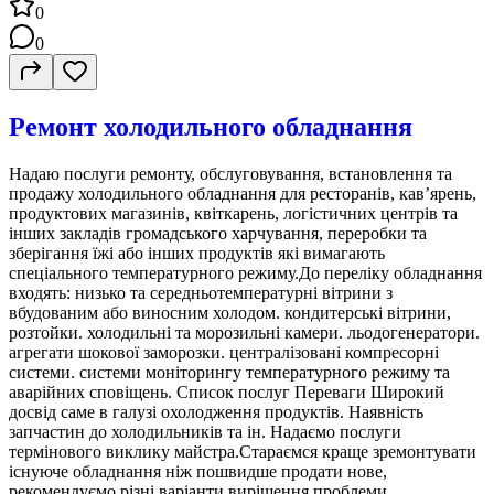
0
0
Ремонт холодильного обладнання
Надаю послуги ремонту, обслуговування, встановлення та
продажу холодильного обладнання для ресторанів, кав’ярень,
продуктових магазинів, квіткарень, логістичних центрів та
інших закладів громадського харчування, переробки та
зберігання їжі або інших продуктів які вимагають
спеціального температурного режиму.До переліку обладнання
входять: низько та середньотемпературні вітрини з
вбудованим або виносним холодом. кондитерські вітрини,
розтойки. холодильні та морозильні камери. льодогенератори.
агрегати шокової заморозки. централізовані компресорні
системи. системи моніторингу температурного режиму та
аварійних сповіщень. Список послуг Переваги Широкий
досвід саме в галузі охолодження продуктів. Наявність
запчастин до холодильників та ін. Надаємо послуги
термінового виклику майстра.Стараємся краще зремонтувати
існуюче обладнання ніж пошвидше продати нове,
рекомендуємо різні варіанти вирішення проблеми.