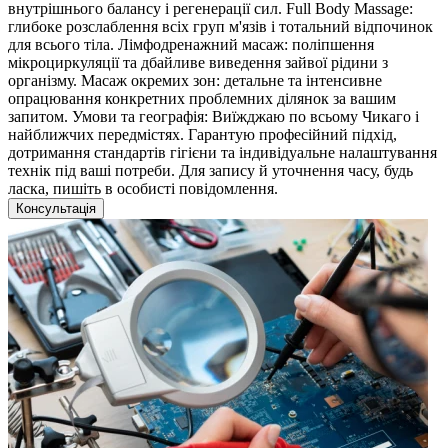
внутрішнього балансу і регенерації сил. Full Body Massage:
глибоке розслаблення всіх груп м'язів і тотальний відпочинок
для всього тіла. Лімфодренажний масаж: поліпшення
мікроциркуляції та дбайливе виведення зайвої рідини з
організму. Масаж окремих зон: детальне та інтенсивне
опрацювання конкретних проблемних ділянок за вашим
запитом. Умови та географія: Виїжджаю по всьому Чикаго і
найближчих передмістях. Гарантую професійний підхід,
дотримання стандартів гігієни та індивідуальне налаштування
технік під ваші потреби. Для запису й уточнення часу, будь
ласка, пишіть в особисті повідомлення.
Консультація