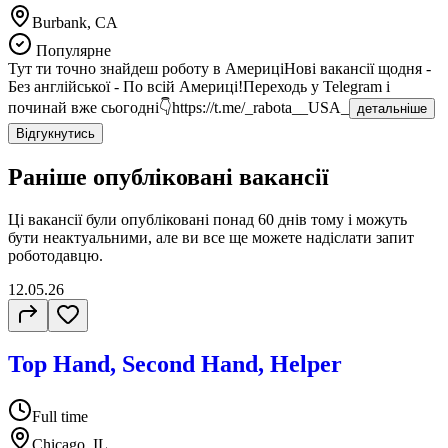
Burbank, CA
Популярне
Тут ти точно знайдеш роботу в АмериціНові вакансії щодня -
Без англійської - По всій Америці!Переходь у Telegram і
починай вже сьогодні👇https://t.me/_rabota__USA_
детальніше
Відгукнутись
Раніше опубліковані вакансії
Ці вакансії були опубліковані понад
60 днів
тому і можуть
бути неактуальними, але ви все ще можете надіслати запит
роботодавцю.
12.05.26
Top Hand, Second Hand, Helper
Full time
Chicago, IL