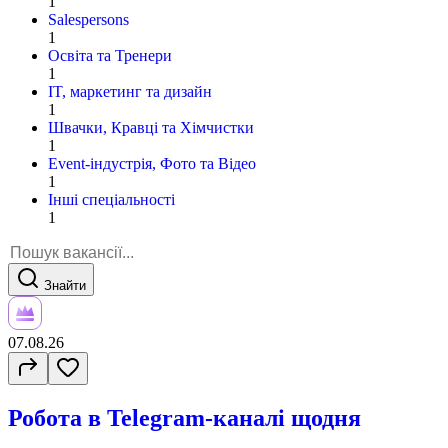
1
Salespersons
1
Освіта та Тренери
1
IT, маркетинг та дизайн
1
Швачки, Кравці та Хімчистки
1
Event-індустрія, Фото та Відео
1
Інші спеціальності
1
Знайти
07.08.26
Робота в Telegram-каналі щодня