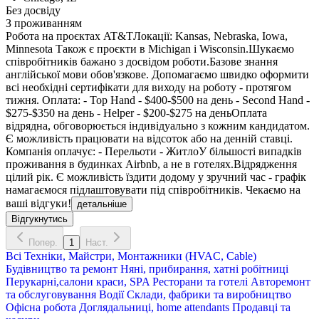
Без досвіду
З проживанням
Робота на проєктах AT&TЛокації: Kansas, Nebraska, Iowa,
Minnesota Також є проєкти в Michigan і Wisconsin.Шукаємо
співробітників бажано з досвідом роботи.Базове знання
англійської мови обов'язкове. Допомагаємо швидко оформити
всі необхідні сертифікати для виходу на роботу - протягом
тижня. Оплата: - Top Hand - $400-$500 на день - Second Hand -
$275-$350 на день - Helper - $200-$275 на деньОплата
відрядна, обговорюється індивідуально з кожним кандидатом.
Є можливість працювати на відсоток або на денній ставці.
Компанія оплачує: - Перельоти - ЖитлоУ більшості випадків
проживання в будинках Airbnb, а не в готелях.Відрядження
цілий рік. Є можливість їздити додому у зручний час - графік
намагаємося підлаштовувати під співробітників. Чекаємо на
ваші відгуки!
детальніше
Відгукнутись
Попер.
1
Наст.
Всі
Техніки, Майстри, Монтажники (HVAC, Cable)
Будівництво та ремонт
Няні, прибирання, хатні робітниці
Перукарні,салони краси, SPA
Ресторани та готелі
Авторемонт
та обслуговування
Водії
Склади, фабрики та виробництво
Офісна робота
Доглядальниці, home attendants
Продавці та