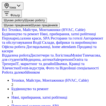
Iowa
Фільтр
Шукаю роботу
Шукаю роботу
Шукаю працівників
Шукаю працівників
Всі
Техніки, Майстри, Монтажники (HVAC, Cable)
Будівництво та ремонт
Няні, прибирання, хатні робітниці
Перукарні,салони краси, SPA
Ресторани та готелі
Авторемонт
та обслуговування
Водії
Склади, фабрики та виробництво
Офісна робота
Доглядальниці, home attendants
Продавці та
касири
Віддалена робота
Диспетчери та Логістика
Мувінг
Тимчасова,
для студентів
Медицина, аптеки
Salespersons
Освіта та
Тренери
IT, маркетинг та дизайн
Швачки, Кравці та
Хімчистки
Event-індустрія, Фото та Відео
Інші спеціальності
Робота далекобійником
Техніки, Майстри, Монтажники (HVAC, Cable)
2
Будівництво та ремонт
1
Няні, прибирання, хатні робітниці
1
Перукарні,салони краси, SPA