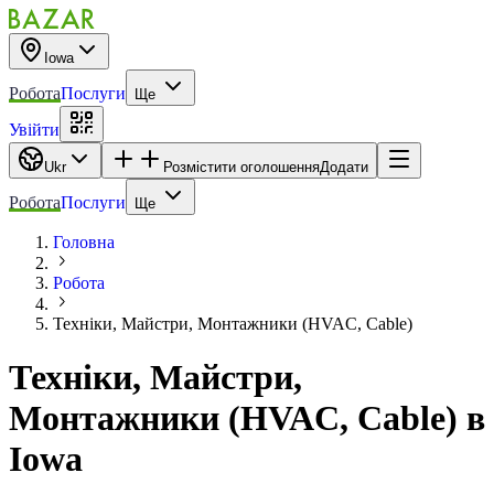
Iowa
Робота
Послуги
Ще
Увійти
Ukr
Розмістити оголошення
Додати
Робота
Послуги
Ще
Головна
Робота
Техніки, Майстри, Монтажники (HVAC, Cable)
Техніки, Майстри,
Монтажники (HVAC, Cable)
в
Iowa