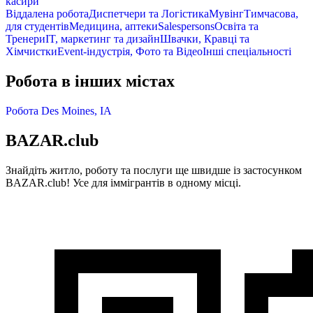
касири
Віддалена робота
Диспетчери та Логістика
Мувінг
Тимчасова,
для студентів
Медицина, аптеки
Salespersons
Освіта та
Тренери
IT, маркетинг та дизайн
Швачки, Кравці та
Хімчистки
Event-індустрія, Фото та Відео
Інші спеціальності
Робота в інших містах
Робота Des Moines, IA
BAZAR.club
Знайдіть житло, роботу та послуги ще швидше із застосунком
BAZAR.club! Усе для іммігрантів в одному місці.