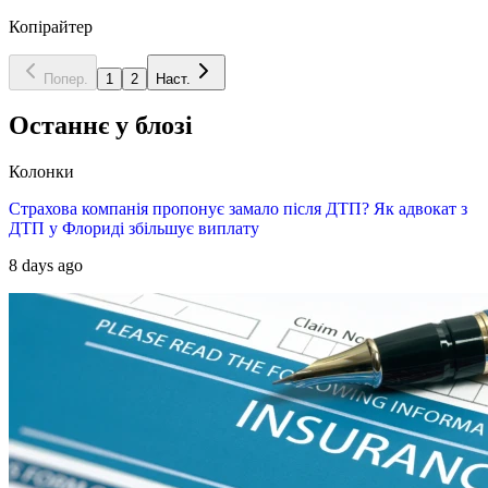
Копірайтер
Попер.
1
2
Наст.
Останнє у блозі
Колонки
Страхова компанія пропонує замало після ДТП? Як адвокат з
ДТП у Флориді збільшує виплату
8 days ago