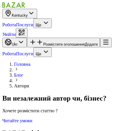
Kentucky
Робота
Послуги
Ще
Увійти
Ukr
Розмістити оголошення
Додати
Робота
Послуги
Ще
Головна
Блог
Автори
Ви незалежний автор
чи
,
бізнес?
Хочете розмістити статтю ?
Читайте умови