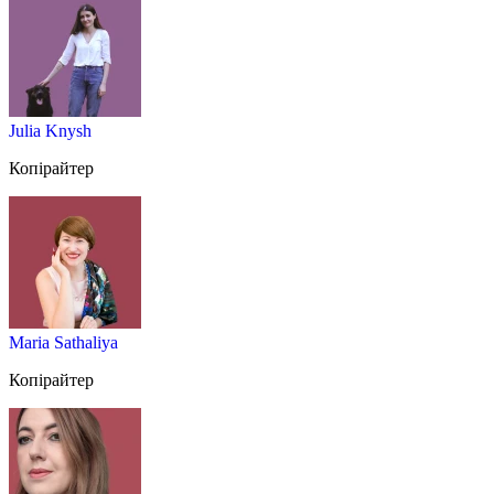
Julia Knysh
Копірайтер
Maria Sathaliya
Копірайтер