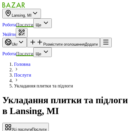
Lansing, MI
Робота
Послуги
Ще
Увійти
Ukr
Розмістити оголошення
Додати
Робота
Послуги
Ще
Головна
Послуги
Укладання плитки та підлоги
Укладання плитки та підлоги
в
Lansing, MI
Усі послуги
Послуги