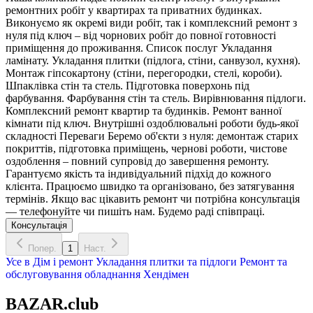
ремонтних робіт у квартирах та приватних будинках.
Виконуємо як окремі види робіт, так і комплексний ремонт з
нуля під ключ – від чорнових робіт до повної готовності
приміщення до проживання. Список послуг Укладання
ламінату. Укладання плитки (підлога, стіни, санвузол, кухня).
Монтаж гіпсокартону (стіни, перегородки, стелі, короби).
Шпаклівка стін та стель. Підготовка поверхонь під
фарбування. Фарбування стін та стель. Вирівнювання підлоги.
Комплексний ремонт квартир та будинків. Ремонт ванної
кімнати під ключ. Внутрішні оздоблювальні роботи будь-якої
складності Переваги Беремо об'єкти з нуля: демонтаж старих
покриттів, підготовка приміщень, чернові роботи, чистове
оздоблення – повний супровід до завершення ремонту.
Гарантуємо якість та індивідуальний підхід до кожного
клієнта. Працюємо швидко та організовано, без затягування
термінів. Якщо вас цікавить ремонт чи потрібна консультація
— телефонуйте чи пишіть нам. Будемо раді співпраці.
Консультація
Попер.
1
Наст.
Усе в
Дім і ремонт
Укладання плитки та підлоги
Ремонт та
обслуговування обладнання
Хендімен
BAZAR.club