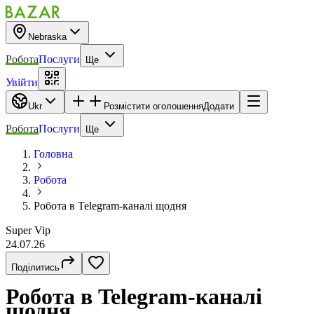
Nebraska
Робота
Послуги
Ще
Увійти
Ukr
Розмістити оголошення
Додати
Робота
Послуги
Ще
Головна
Робота
Робота в Telegram-каналі щодня
Super Vip
24.07.26
Поділитись
Робота в Telegram-каналі
щодня