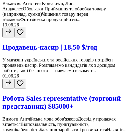
Вакансія: АсистентKoreatown, Лос-
АнджелесОбов'язки:Приймання та обробка товару
(наприклад, сумки)Чищення товару перед
зйомкоюФотозйомка продукціїРозмі...
19.06.26
Продавець-касир | 18,50 $/год
У магазин українських та російських товарів потрібен
продавець-касир. Розглядаємо кандидатів як з досвідом
роботи, так і без нього — навчаємо всьому т...
01.06.26
Робота Sales representative (торговий
представник) $85000+
Вимоги:Англійська мова обов'язковаДосвід у продажах
вітаєтьсяВідповідальність, пунктуальність,
комунікабельністьБажання заробляти і розвиватисяНаявніс...