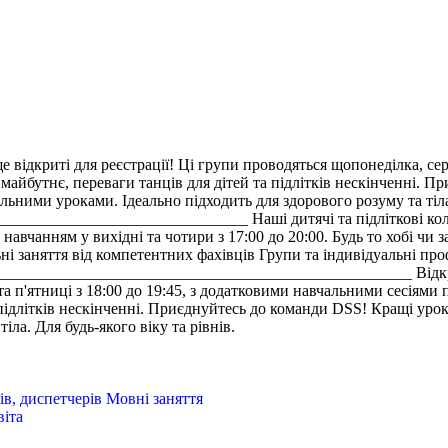
ще відкриті для реєстрації! Ці групи проводяться щопонеділка, сер
не майбутнє, переваги танців для дітей та підлітків нескінченні.
ними уроками. Ідеально підходить для здорового розуму та тіла. 
____________________________ Наші дитячі та підліткові коле
навчанням у вихідні та чотири з 17:00 до 20:00. Будь то хобі чи з
заняття від компетентних фахівців Групи та індивідуальні профес
____________________________________________________ Відкрита
п'ятниці з 18:00 до 19:45, з додатковими навчальними сесіями по
а підлітків нескінченні. Приєднуйтесь до команди DSS! Кращі уро
іла. Для будь-якого віку та рівнів.
в, диспетчерів
Мовні заняття
віта