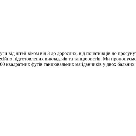
ги від дітей віком від 3 до дорослих, від початківців до просун
сійно підготовлених викладачів та танцюристів. Ми пропонуємо г
 6000 квадратних футів танцювальних майданчиків у двох бальн