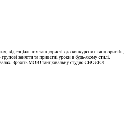
утих, від соціальних танцюристів до конкурсних танцюристів,
рупові заняття та приватні уроки в будь-якому стилі,
их залах. Зробіть МОЮ танцювальну студію СВОЄЮ!