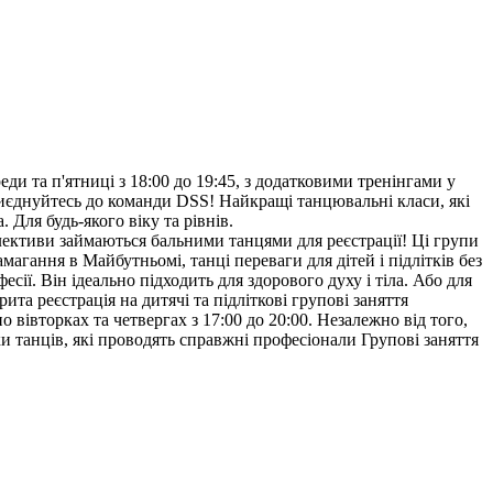
еди та п'ятниці з 18:00 до 19:45, з додатковими тренінгами у
 Приєднуйтесь до команди DSS! Найкращі танцювальні класи, які
Для будь-якого віку та рівнів.
ктиви займаються бальними танцями для реєстрації! Ці групи
амагання в Майбутньомі, танці переваги для дітей і підлітків без
ії. Він ідеально підходить для здорового духу і тіла. Або для
 реєстрація на дитячі та підліткові групові заняття
 вівторках та четвергах з 17:00 до 20:00. Незалежно від того,
ки танців, які проводять справжні професіонали Групові заняття