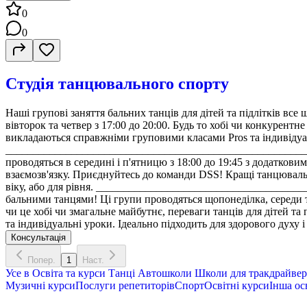
0
0
Студія танцювального спорту
Наші групові заняття бальних танців для дітей та підлітків все 
вівторок та четвер з 17:00 до 20:00. Будь то хобі чи конкурент
викладаються справжніми груповими класами Pros та індивідуаль
__________________________________________________________
проводяться в середині і п'ятницю з 18:00 до 19:45 з додатковим 
взаємозв'язку. Приєднуйтесь до команди DSS! Кращі танцювальні 
віку, або для рівня. ______________________________________
бальними танцями! Ці групи проводяться щопонеділка, середи та 
чи це хобі чи змагальне майбутнє, переваги танців для дітей т
та індивідуальні уроки. Ідеально підходить для здорового духу і т
Консультація
Попер.
1
Наст.
Усе в
Освіта та курси
Танці
Автошколи
Школи для тракдрайвері
Музичні курси
Послуги репетиторів
Спорт
Освітні курси
Інша ос