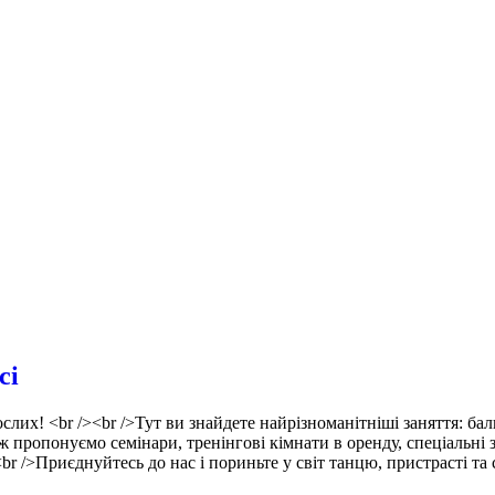
сі
лих! <br /><br />Тут ви знайдете найрізноманітніші заняття: баль
ож пропонуємо семінари, тренінгові кімнати в оренду, спеціальні 
 />Приєднуйтесь до нас і пориньте у світ танцю, пристрасті та