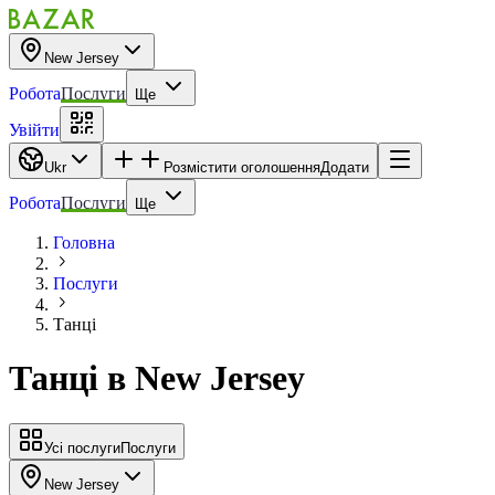
New Jersey
Робота
Послуги
Ще
Увійти
Ukr
Розмістити оголошення
Додати
Робота
Послуги
Ще
Головна
Послуги
Танці
Танці
в
New Jersey
Усі послуги
Послуги
New Jersey