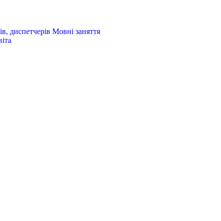
в, диспетчерів
Мовні заняття
віта