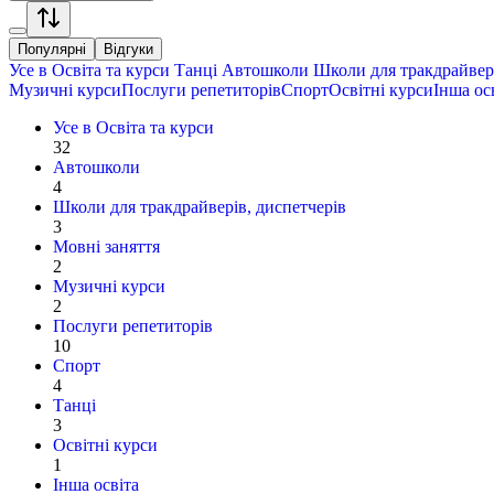
Популярні
Відгуки
Усе в
Освіта та курси
Танці
Автошколи
Школи для тракдрайвері
Музичні курси
Послуги репетиторів
Спорт
Освітні курси
Інша ос
Усе в
Освіта та курси
32
Автошколи
4
Школи для тракдрайверів, диспетчерів
3
Мовні заняття
2
Музичні курси
2
Послуги репетиторів
10
Спорт
4
Танці
3
Освітні курси
1
Інша освіта