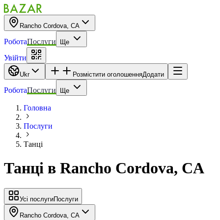
Rancho Cordova, CA
Робота
Послуги
Ще
Увійти
Ukr
Розмістити оголошення
Додати
Робота
Послуги
Ще
Головна
Послуги
Танці
Танці
в
Rancho Cordova, CA
Усі послуги
Послуги
Rancho Cordova, CA