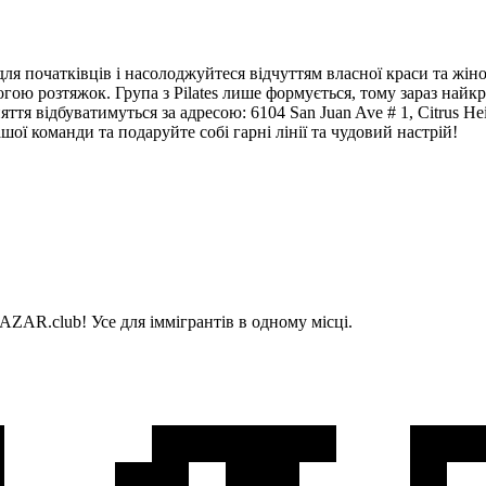
я початківців і насолоджуйтеся відчуттям власної краси та жіночн
огою розтяжок. Група з Pilates лише формується, тому зараз найкр
яття відбуватимуться за адресою: 6104 San Juan Ave # 1, Citrus He
шої команди та подаруйте собі гарні лінії та чудовий настрій!
AZAR.club! Усе для іммігрантів в одному місці.