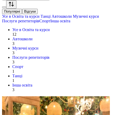
Популярні
Відгуки
Усе в
Освіта та курси
Танці
Автошколи
Музичні курси
Послуги репетиторів
Спорт
Інша освіта
Усе в
Освіта та курси
12
Автошколи
3
Музичні курси
3
Послуги репетиторів
3
Спорт
1
Танці
1
Інша освіта
3