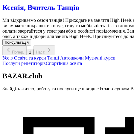
Ксенія, Вчитель Танців
Ми відкриваємо сезон танців! Приходьте на заняття High Heels дл
ви зможете покращити тонус, силу та мобільність тіла за допом
оплати звертайтеся у телеграм або в особисті повідомлення. Зан
одяг, а також підбори для занять High Heels. Приєднуйтеся до на
Консультація
Попер.
1
Наст.
Усе в
Освіта та курси
Танці
Автошколи
Музичні курси
Послуги репетиторів
Спорт
Інша освіта
BAZAR.club
Знайдіть житло, роботу та послуги ще швидше із застосунком B