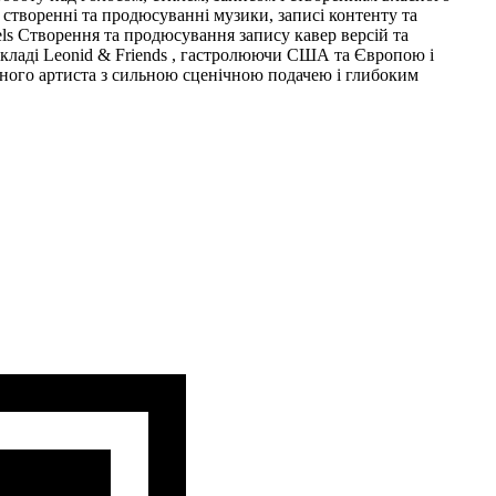
 створенні та продюсуванні музики, записі контенту та
ls Створення та продюсування запису кавер версій та
складі Leonid & Friends , гастролюючи США та Європою і
льного артиста з сильною сценічною подачею і глибоким