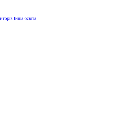
иторів
Інша освіта