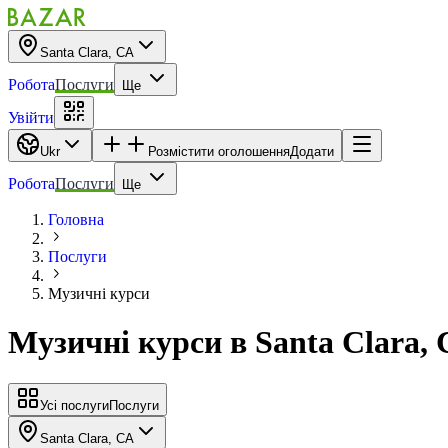
Santa Clara, CA
Робота
Послуги
Ще
Увійти
Ukr
Розмістити оголошення
Додати
Робота
Послуги
Ще
Головна
Послуги
Музичні курси
Музичні курси
в
Santa Clara,
Усі послуги
Послуги
Santa Clara, CA