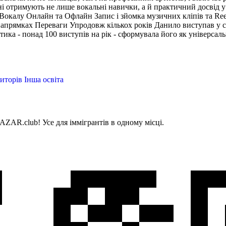
чні отримують не лише вокальні навички, а й практичний досвід у
Вокалу Онлайн та Офлайн Запис і зйомка музичних кліпів та Ree
 напрямках Переваги Упродовж кількох років Данило виступав у 
тика - понад 100 виступів на рік - сформувала його як універса
иторів
Інша освіта
AZAR.club! Усе для іммігрантів в одному місці.