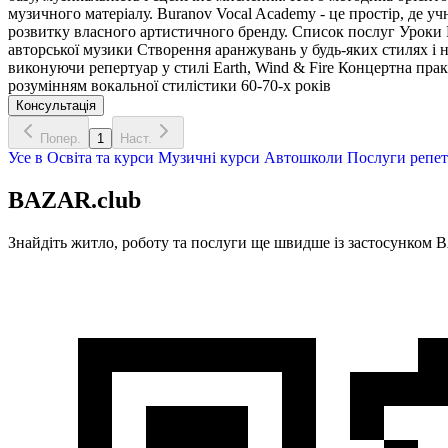
музичного матеріалу. Buranov Vocal Academy - це простір, де у
розвитку власного артистичного бренду. Список послуг Уроки 
авторської музики Створення аранжувань у будь-яких стилях і
виконуючи репертуар у стилі Earth, Wind & Fire Концертна прак
розумінням вокальної стилістики 60-70-х років
Консультація
Попер.
1
Наст.
Усе в
Освіта та курси
Музичні курси
Автошколи
Послуги репет
BAZAR.club
Знайдіть житло, роботу та послуги ще швидше із застосунком B