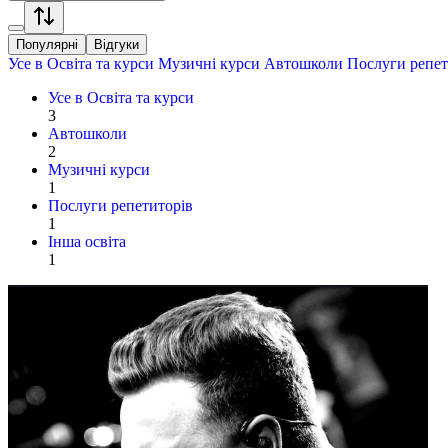
Популярні
Відгуки
Усе в
Освіта та курси
Музичні курси
Автошколи
Послуги репет
Усе в
Освіта та курси
3
Автошколи
2
Музичні курси
1
Послуги репетиторів
1
Інша освіта
1