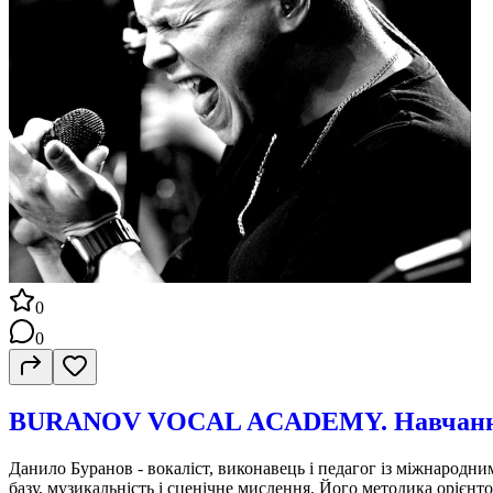
0
0
BURANOV VOCAL ACADEMY. Навчання в
Данило Буранов - вокаліст, виконавець і педагог із міжнародни
базу, музикальність і сценічне мислення. Його методика орієнто