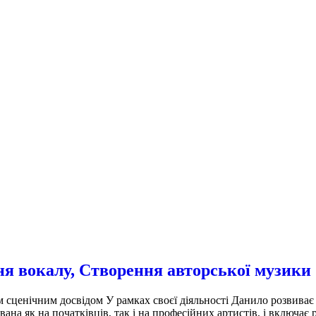
окалу, Створення авторської музики
м сценічним досвідом У рамках своєї діяльності Данило розвиває
вана як на початківців, так і на професійних артистів, і включає