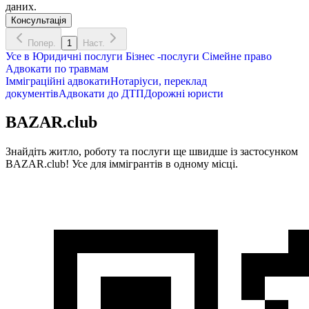
даних.
Консультація
Попер.
1
Наст.
Усе в
Юридичні послуги
Бізнес -послуги
Сімейне право
Адвокати по травмам
Імміграційні адвокати
Нотаріуси, переклад
документів
Адвокати до ДТП
Дорожні юристи
BAZAR.club
Знайдіть житло, роботу та послуги ще швидше із застосунком
BAZAR.club! Усе для іммігрантів в одному місці.