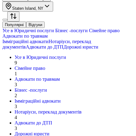
Staten Island, NY
Популярні
Відгуки
Усе в
Юридичні послуги
Бізнес -послуги
Сімейне право
Адвокати по травмам
Імміграційні адвокати
Нотаріуси, переклад
документів
Адвокати до ДТП
Дорожні юристи
Усе в
Юридичні послуги
9
Сімейне право
1
Адвокати по травмам
3
Бізнес -послуги
2
Імміграційні адвокати
3
Нотаріуси, переклад документів
4
Адвокати до ДТП
3
Дорожні юристи