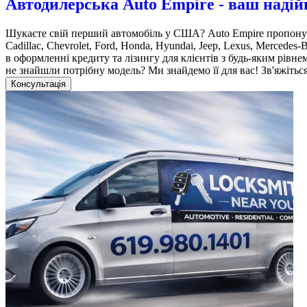
Автодилерська Auto Empire - ваш надій
Шукаєте свій перший автомобіль у США? Auto Empire пропонує
Cadillac, Chevrolet, Ford, Honda, Hyundai, Jeep, Lexus, Mercede
в оформленні кредиту та лізингу для клієнтів з будь-яким рівне
не знайшли потрібну модель? Ми знайдемо її для вас! Зв'яжітьс
Консультація