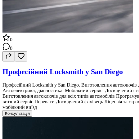
0
0
Професійний Locksmith у San Diego
Професійний Locksmith у San Diego. Виготовлення автоключів д
Автоелектрика, діагностика. Мобільний сервіс. Досвідчений фах
Виготовлення автоключів для всіх типів автомобілів Програму
виїзний сервіс Переваги Досвідчений фахівець Ліцензія та стр
мобільний виїзд
Консультація