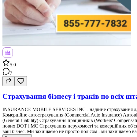
5.0
7
Страхування бізнесу і траків по всіх 
INSURANCE MOBILE SERVICES INC - надійне страхування для біз
Комерційне автострахування (Commercial Auto Insurance) Автовід
(General Liability) Страхування працівників (Workers' Compensa
нових DOT і MC Страхування нерухомості та комерційних об'єк
ваш бізнес. Ми захищаємо не просто полісом - ми захищаємо ваш