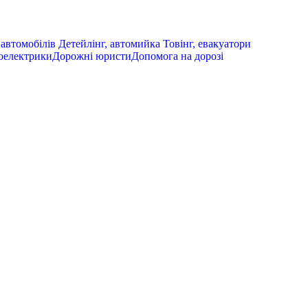
автомобілів
Детейлінг, автомийка
Товінг, евакуатори
оелектрики
Дорожні юристи
Допомога на дорозі