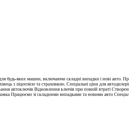
ля будь-яких машин, включаючи складні випадки і нові авто. Про
івець з ліцензією та страховкою. Спеціальні ціни для автодилері
вання автоключів Відновлення ключів при повній втраті Створен
аховка Працюємо зі складними випадками та новими авто Спеціаль