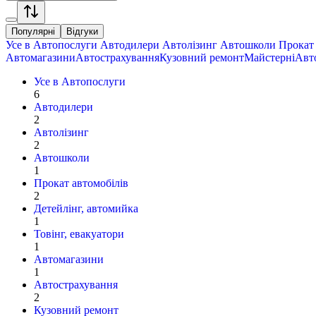
Популярні
Відгуки
Усе в
Автопослуги
Автодилери
Автолізинг
Автошколи
Прокат 
Автомагазини
Автострахування
Кузовний ремонт
Майстерні
Авт
Усе в
Автопослуги
6
Автодилери
2
Автолізинг
2
Автошколи
1
Прокат автомобілів
2
Детейлінг, автомийка
1
Товінг, евакуатори
1
Автомагазини
1
Автострахування
2
Кузовний ремонт