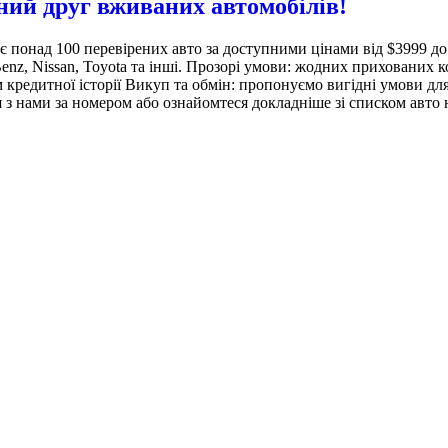
ний друг вживаних автомобілів!
 понад 100 перевірених авто за доступними цінами від $3999 д
s-Benz, Nissan, Toyota та інші. Прозорі умови: жодних прихованих 
м кредитної історії Викуп та обмін: пропонуємо вигідні умови для
я з нами за номером або ознайомтеся докладніше зі списком авто 