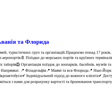
ьванія та Флорида
імей, туристичних груп та організацій.Працюємо понад 17 років
з аеропортів🚢 Поїздки до морських портів та круїзних термінал
іх таборів🦁 Організація поїздок до зоопарків, басейнів, музеїв т
и Напрямки: 📍 Філадельфія📍 Маямі та вся Флорида📍 Нью-Йорк
кроавтобуси✔ Індивідуальний підхід до кожного клієнта✔ Доступ
яжіться з нами для розрахунку вартості та бронювання транспорт