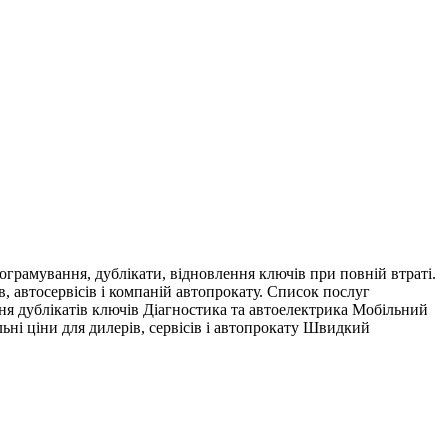
грамування, дублікати, відновлення ключів при повній втраті.
в, автосервісів і компаній автопрокату. Список послуг
ня дублікатів ключів Діагностика та автоелектрика Мобільний
ні ціни для дилерів, сервісів і автопрокату Швидкий