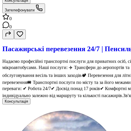
Консультація
Зателефонувати
0
0
Пасажирські перевезення 24/7 | Пенсил
Надаємо професійні транспортні послуги для приватних осіб, с
мікроавтобусами. Наші послуги: ✈️ Трансфери до аеропортів та 
обслуговування весіль та інших заходів🏕️ Перевезення для літн
перевезення🚐 Транспортні послуги по місту та за його межам
переваги: ✔ Робота 24/7✔ Досвід понад 17 років✔ Комфортні мі
індивідуально залежно від маршруту та кількості пасажирів.Зв'
Консультація