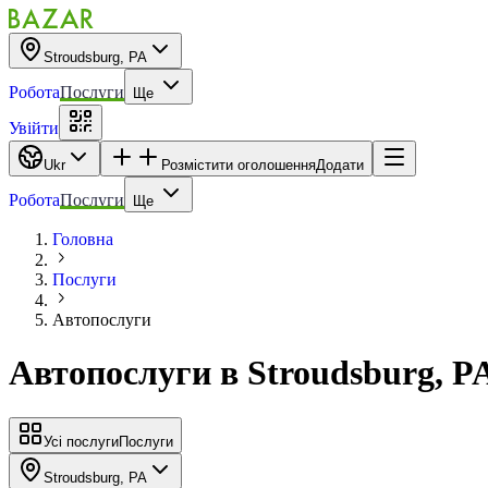
Stroudsburg, PA
Робота
Послуги
Ще
Увійти
Ukr
Розмістити оголошення
Додати
Робота
Послуги
Ще
Головна
Послуги
Автопослуги
Автопослуги
в
Stroudsburg, P
Усі послуги
Послуги
Stroudsburg, PA