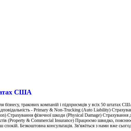
штатах США
несу, тракових компаній і підприємців у всіх 50 штатах США. 
повідальність - Primary & Non-Trucking (Auto Liability) Страхува
tion) Страхування фізичної шкоди (Physical Damage) Страхування 
тів (Property & Commercial Insurance) Працюємо швидко, поясн
 спокій. Безкоштовна консультація. Зв'яжіться з нами вже сьогод