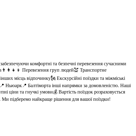
, забезпечуючи комфортні та безпечні перевезення сучасними
ів👨‍👩‍👧‍👦 Перевезення груп людей💒 Транспортне
а інших місць відпочинку🗽 Екскурсійні поїздки та міжміські
📍 Ньюарк📍 Балтіморта інші напрямки за домовленістю. Наші
ні ціни та гнучкі умови💰 Вартість поїздок розраховується
у. Ми підберемо найкраще рішення для вашої поїздки!