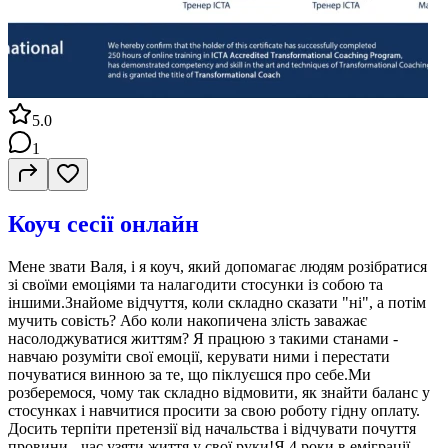
5.0
1
Коуч сесії онлайн
Мене звати Валя, і я коуч, який допомагає людям розібратися
зі своїми емоціями та налагодити стосунки із собою та
іншими.Знайоме відчуття, коли складно сказати "ні", а потім
мучить совість? Або коли накопичена злість заважає
насолоджуватися життям? Я працюю з такими станами -
навчаю розуміти свої емоції, керувати ними і перестати
почуватися винною за те, що піклуєшся про себе.Ми
розберемося, чому так складно відмовити, як знайти баланс у
стосунках і навчитися просити за свою роботу гідну оплату.
Досить терпіти претензії від начальства і відчувати почуття
провини - час узяти життя у свої руки!Я 4 роки в еміграції,