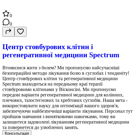
0
0
Центр стовбурових клітин і
регенеративної медицини Spectrum
Втомилися жити з болем? Ми пропонуємо найсучасніші
безопераційні методи лікування болю в суглобах і тендиніту!
Центр стовбурових клітин та регенеративної медицини
Spectrum знаходиться на передньому краї терапії
стовбуровими клітинами у Вісконсіні. Ми пропонуємо
передові варіанти регенеративної медицини для колінних,
плечових, тазостегнових та хребтових суглобів. Наша мета -
використовувати науку для оптимізації вашого здоров'я,
забезпечуючи найбезпечніші варіанти лікування. Персонал тут
пройшов навчання з винятковими навичками, тому ви
залишитеся задоволені лікуванням регенеративної медицини
та повернетеся до улюблених занять.
Консультація