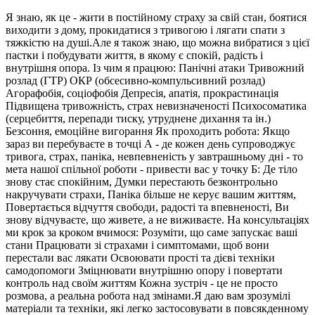
Я знаю, як це - жити в постійному страху за свій стан, боятися
виходити з дому, прокидатися з тривогою і лягати спати з
тяжкістю на душі.Але я також знаю, що можна вибратися з цієї
пастки і побудувати життя, в якому є спокій, радість і
внутрішня опора. Із чим я працюю: Панічні атаки Тривожний
розлад (ГТР) ОКР (обсесивно-компульсивний розлад)
Агорафобія, соціофобія Депресія, апатія, прокрастинація
Підвищена тривожність, страх невизначеності Психосоматика
(серцебиття, перепади тиску, утруднене дихання та ін.)
Безсоння, емоційне вигорання Як проходить робота: Якщо
зараз ви перебуваєте в точці А - де кожен день супроводжує
тривога, страх, паніка, невпевненість у завтрашньому дні - то
мета нашої спільної роботи - привести вас у точку Б: Де тіло
знову стає спокійним, Думки перестають безконтрольно
накручувати страхи, Паніка більше не керує вашим життям,
Повертається відчуття свободи, радості та впевненості, Ви
знову відчуваєте, що живете, а не виживаєте. На консультаціях
ми крок за кроком вчимося: Розуміти, що саме запускає ваші
стани Працювати зі страхами і симптомами, щоб вони
перестали вас лякати Освоювати прості та дієві техніки
самодопомоги Зміцнювати внутрішню опору і повертати
контроль над своїм життям Кожна зустріч - це не просто
розмова, а реальна робота над змінами.Я даю вам зрозумілі
матеріали та техніки, які легко застосовувати в повсякденному