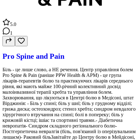
5.0
1
Pro Spine and Pain
Біль - це лише слово, а НЕ речення. Центр управління болем
Pro Spine & Pain (раніше PPW Health & APM) - це група
лікарів-терапевтів болю та практикуючих лікарів середнього
рівня, які мають майже 100-річний колективний досвід
малоінвазивної терапії хребта та управління болем.
Захворювання, що лікуються в Центрі болю в Медісоні, штат
Вірджинія: - Біль у спині; біль у шиї; біль у грудному відділі;
грижа диска; остеохондроз; стеноз хребта; синдром невдалого
хірургічного втручання на спині; болі в попереку; біль у
крижовій кістці; ішіас та спортивні травми.- Діабетична
невропатія- Синдром складного регіонального болю-
Постгерпетична невралгія (біль, пов'язаний із оперізувальним
лишаєм)- Раковий більЗавітайте до Центру болю в Мейдісоні,