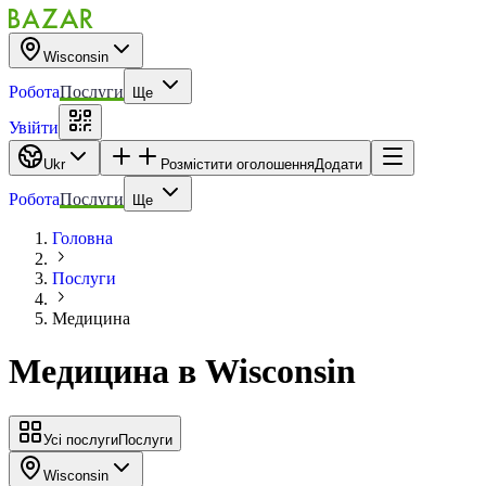
Wisconsin
Робота
Послуги
Ще
Увійти
Ukr
Розмістити оголошення
Додати
Робота
Послуги
Ще
Головна
Послуги
Медицина
Медицина
в
Wisconsin
Усі послуги
Послуги
Wisconsin