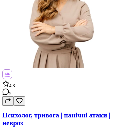
4.8
5
Психолог, тривога | панічні атаки |
невроз