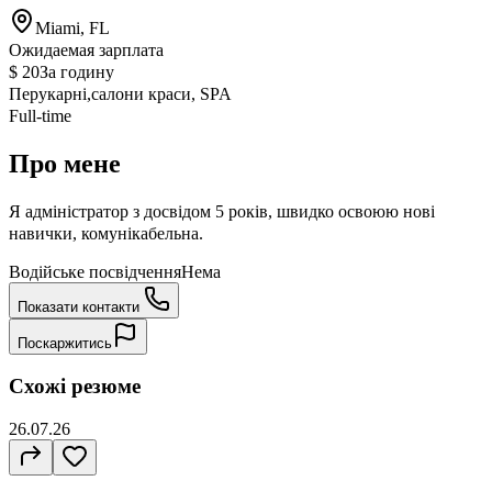
Miami, FL
Ожидаемая зарплата
$ 20
За годину
Перукарні,салони краси, SPA
Full-time
Про мене
Я адміністратор з досвідом 5 років, швидко освоюю нові
навички, комунікабельна.
Водійське посвідчення
Нема
Показати контакти
Поскаржитись
Схожі резюме
26.07.26