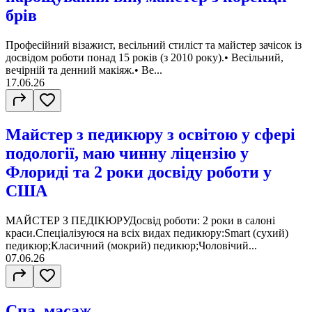
брів
Професійний візажист, весільний стиліст та майстер зачісок із
досвідом роботи понад 15 років (з 2010 року).• Весільний,
вечірній та денний макіяж.• Ве...
17.06.26
Майстер з педикюру з освітою у сфері
подології, маю чинну ліцензію у
Флориді та 2 роки досвіду роботи у
США
МАЙСТЕР З ПЕДІКЮРУДосвід роботи: 2 роки в салоні
краси.Спеціалізуюся на всіх видах педикюру:Smart (сухий)
педикюр;Класичний (мокрий) педикюр;Чоловічий...
07.06.26
Спа, масаж