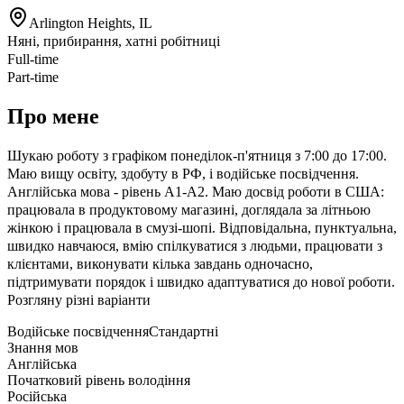
Arlington Heights, IL
Няні, прибирання, хатні робітниці
Full-time
Part-time
Про мене
Шукаю роботу з графіком понеділок-п'ятниця з 7:00 до 17:00.
Маю вищу освіту, здобуту в РФ, і водійське посвідчення.
Англійська мова - рівень A1-A2. Маю досвід роботи в США:
працювала в продуктовому магазині, доглядала за літньою
жінкою і працювала в смузі-шопі. Відповідальна, пунктуальна,
швидко навчаюся, вмію спілкуватися з людьми, працювати з
клієнтами, виконувати кілька завдань одночасно,
підтримувати порядок і швидко адаптуватися до нової роботи.
Розгляну різні варіанти
Водійське посвідчення
Стандартні
Знання мов
Англійська
Початковий рівень володіння
Російська