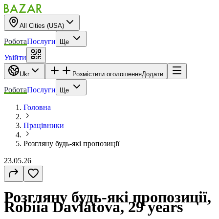
All Cities (USA)
Робота
Послуги
Ще
Увійти
Ukr
Розмістити оголошення
Додати
Робота
Послуги
Ще
Головна
Працівники
Розгляну будь-які пропозиції
23.05.26
Розгляну будь-які пропозиції,
Robiia Davlatova, 29 years