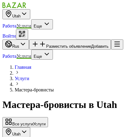
Utah
Работа
Услуги
Еще
Войти
Rus
Разместить объявление
Добавить
Работа
Услуги
Еще
Главная
Услуги
Мастера-бровисты
Мастера-бровисты
в
Utah
Все услуги
Услуги
Utah