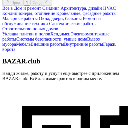
Пред.
1
След.
Все в
Дом и ремонт
Сайдинг
Архитектура, дизайн
HVAC
Кондиционеры, oтопление
Кровельные, фасадные работы
Малярные работы
Окна, двери, балконы
Ремонт и
обслуживание техники
Сантехнические работы
Строительство новых домов
Укладка плитки и полов
Хендимен
Электромонтажные
работы
Системы безопасности, умные дома
Вывоз
мусора
Мебель
Внешние работы
Внутренние работы
Гараж,
ворота
BAZAR.club
Найди жилье, работу и услуги еще быстрее с приложением
BAZAR.club! Всё для иммигрантов в одном месте.