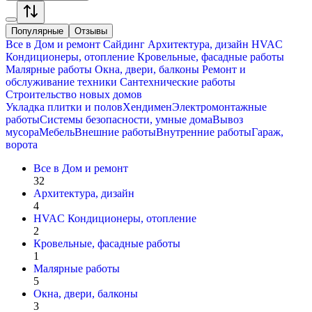
Популярные
Отзывы
Все в
Дом и ремонт
Сайдинг
Архитектура, дизайн
HVAC
Кондиционеры, oтопление
Кровельные, фасадные работы
Малярные работы
Окна, двери, балконы
Ремонт и
обслуживание техники
Сантехнические работы
Строительство новых домов
Укладка плитки и полов
Хендимен
Электромонтажные
работы
Системы безопасности, умные дома
Вывоз
мусора
Мебель
Внешние работы
Внутренние работы
Гараж,
ворота
Все в
Дом и ремонт
32
Архитектура, дизайн
4
HVAC Кондиционеры, oтопление
2
Кровельные, фасадные работы
1
Малярные работы
5
Окна, двери, балконы
3