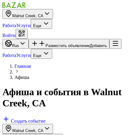
Walnut Creek, CA
Работа
Услуги
Еще
Войти
Rus
Разместить объявление
Добавить
Работа
Услуги
Еще
Главная
Афиша
Афиша и события
в
Walnut
Creek, CA
Создать событие
Walnut Creek, CA