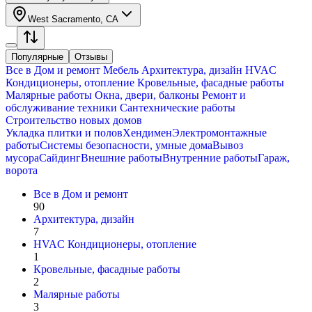
West Sacramento, CA
Популярные
Отзывы
Все в
Дом и ремонт
Мебель
Архитектура, дизайн
HVAC
Кондиционеры, oтопление
Кровельные, фасадные работы
Малярные работы
Окна, двери, балконы
Ремонт и
обслуживание техники
Сантехнические работы
Строительство новых домов
Укладка плитки и полов
Хендимен
Электромонтажные
работы
Системы безопасности, умные дома
Вывоз
мусора
Сайдинг
Внешние работы
Внутренние работы
Гараж,
ворота
Все в
Дом и ремонт
90
Архитектура, дизайн
7
HVAC Кондиционеры, oтопление
1
Кровельные, фасадные работы
2
Малярные работы
3