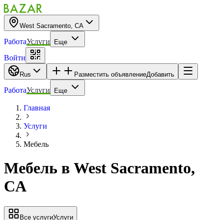
West Sacramento, CA
Работа
Услуги
Еще
Войти
Rus
Разместить объявление
Добавить
Работа
Услуги
Еще
Главная
Услуги
Мебель
Мебель
в
West Sacramento,
CA
Все услуги
Услуги