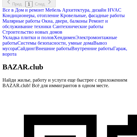
Пред.
1
След.
Все в
Дом и ремонт
Мебель
Архитектура, дизайн
HVAC
Кондиционеры, oтопление
Кровельные, фасадные работы
Малярные работы
Окна, двери, балконы
Ремонт и
обслуживание техники
Сантехнические работы
Строительство новых домов
Укладка плитки и полов
Хендимен
Электромонтажные
работы
Системы безопасности, умные дома
Вывоз
мусора
Сайдинг
Внешние работы
Внутренние работы
Гараж,
ворота
BAZAR.club
Найди жилье, работу и услуги еще быстрее с приложением
BAZAR.club! Всё для иммигрантов в одном месте.