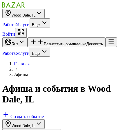
Wood Dale, IL
Работа
Услуги
Еще
Войти
Rus
Разместить объявление
Добавить
Работа
Услуги
Еще
Главная
Афиша
Афиша и события
в
Wood
Dale, IL
Создать событие
Wood Dale, IL