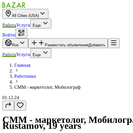
All Cities (USA)
Работа
Услуги
Еще
Войти
Rus
Разместить объявление
Добавить
Работа
Услуги
Еще
Главная
Работники
СММ - маркетолог, Мобилограф
01.12.24
СММ - маркетолог, Мобилогра
Rustamov, 19 years