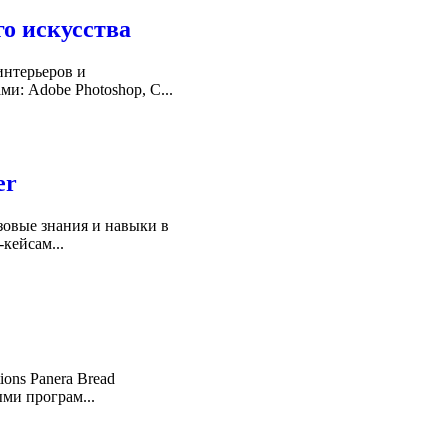
го искусства
интерьеров и
и: Adobe Photoshop, C...
er
азовые знания и навыки в
кейсам...
ions Panera Bread
ми програм...