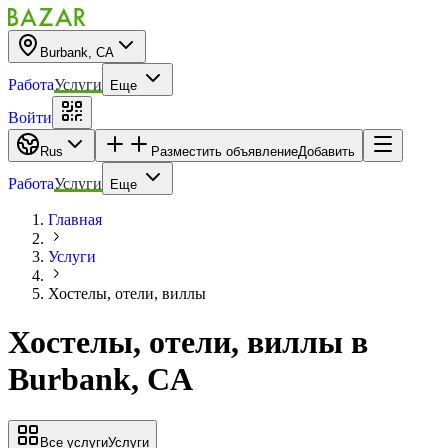
Burbank, CA
Работа
Услуги
Еще
Войти
Rus
Разместить объявление
Добавить
Работа
Услуги
Еще
Главная
Услуги
Хостелы, отели, виллы
Хостелы, отели, виллы
в
Burbank, CA
Все услуги
Услуги