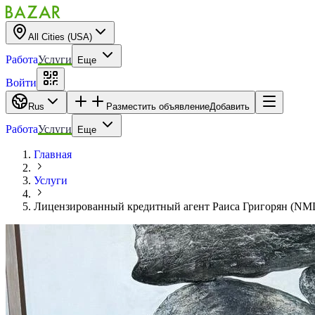
All Cities (USA)
Работа
Услуги
Еще
Войти
Rus
Разместить объявление
Добавить
Работа
Услуги
Еще
Главная
Услуги
Лицензированный кредитный агент Раиса Григорян (NML