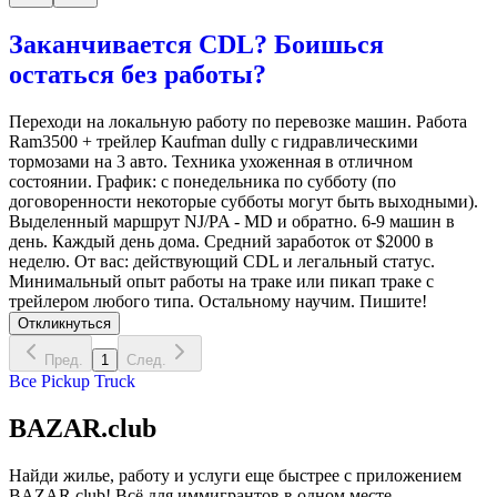
Заканчивается CDL? Боишься
остаться без работы?
Переходи на локальную работу по перевозке машин. Работа
Ram3500 + трейлер Kaufman dully с гидравлическими
тормозами на 3 авто. Техника ухоженная в отличном
состоянии. График: с понедельника по субботу (по
договоренности некоторые субботы могут быть выходными).
Выделенный маршрут NJ/PA - MD и обратно. 6-9 машин в
день. Каждый день дома. Средний заработок от $2000 в
неделю. От вас: действующий CDL и легальный статус.
Минимальный опыт работы на траке или пикап траке с
трейлером любого типа. Остальному научим. Пишите!
Откликнуться
Пред.
1
След.
Все
Pickup Truck
BAZAR.club
Найди жилье, работу и услуги еще быстрее с приложением
BAZAR.club! Всё для иммигрантов в одном месте.