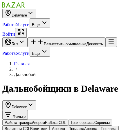
Delaware
Работа
Услуги
Еще
Войти
Rus
Разместить объявление
Добавить
Работа
Услуги
Еще
Главная
Дальнобой
Дальнобойщики
в
Delaware
Delaware
Фильтр
Работа тракдрайвером
Работа CDL
Трак-сервисы
Cервисы
Водители CDL
Водители
Аренда - Продажа
Аренда - Продажа