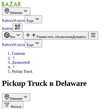
Delaware
Работа
Услуги
Еще
Войти
Rus
Разместить объявление
Добавить
Работа
Услуги
Еще
Главная
Дальнобой
Pickup Truck
Pickup Truck
в
Delaware
Delaware
Фильтр