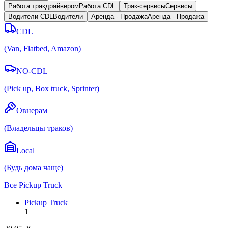
Работа тракдрайвером
Работа CDL
Трак-сервисы
Cервисы
Водители CDL
Водители
Аренда - Продажа
Аренда - Продажа
CDL
(
Van, Flatbed, Amazon
)
NO-CDL
(
Pick up, Box truck, Sprinter
)
Овнерам
(
Владельцы траков
)
Local
(
Будь дома чаще
)
Все
Pickup Truck
Pickup Truck
1