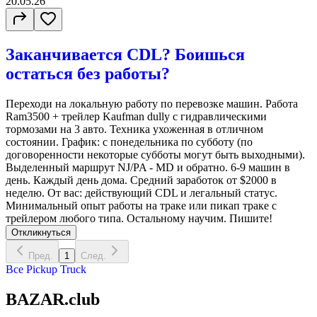
20.05.26
Заканчивается CDL? Боишься
остаться без работы?
Переходи на локальную работу по перевозке машин. Работа
Ram3500 + трейлер Kaufman dully с гидравлическими
тормозами на 3 авто. Техника ухоженная в отличном
состоянии. График: с понедельника по субботу (по
договоренности некоторые субботы могут быть выходными).
Выделенный маршрут NJ/PA - MD и обратно. 6-9 машин в
день. Каждый день дома. Средний заработок от $2000 в
неделю. От вас: действующий CDL и легальный статус.
Минимальный опыт работы на траке или пикап траке с
трейлером любого типа. Остальному научим. Пишите!
Откликнуться
Пред.
1
След.
Все
Pickup Truck
BAZAR.club