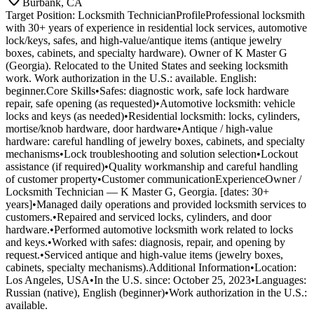
Burbank, CA
Target Position: Locksmith TechnicianProfileProfessional locksmith
with 30+ years of experience in residential lock services, automotive
lock/keys, safes, and high-value/antique items (antique jewelry
boxes, cabinets, and specialty hardware). Owner of K Master G
(Georgia). Relocated to the United States and seeking locksmith
work. Work authorization in the U.S.: available. English:
beginner.Core Skills•Safes: diagnostic work, safe lock hardware
repair, safe opening (as requested)•Automotive locksmith: vehicle
locks and keys (as needed)•Residential locksmith: locks, cylinders,
mortise/knob hardware, door hardware•Antique / high-value
hardware: careful handling of jewelry boxes, cabinets, and specialty
mechanisms•Lock troubleshooting and solution selection•Lockout
assistance (if required)•Quality workmanship and careful handling
of customer property•Customer communicationExperienceOwner /
Locksmith Technician — K Master G, Georgia. [dates: 30+
years]•Managed daily operations and provided locksmith services to
customers.•Repaired and serviced locks, cylinders, and door
hardware.•Performed automotive locksmith work related to locks
and keys.•Worked with safes: diagnosis, repair, and opening by
request.•Serviced antique and high-value items (jewelry boxes,
cabinets, specialty mechanisms).Additional Information•Location:
Los Angeles, USA•In the U.S. since: October 25, 2023•Languages:
Russian (native), English (beginner)•Work authorization in the U.S.:
available.