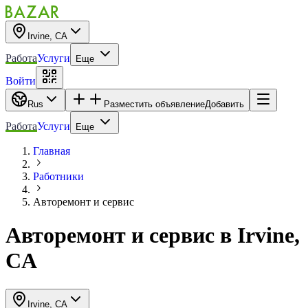
Irvine, CA
Работа
Услуги
Еще
Войти
Rus
Разместить объявление
Добавить
Работа
Услуги
Еще
Главная
Работники
Авторемонт и cервис
Авторемонт и cервис
в
Irvine,
CA
Irvine, CA