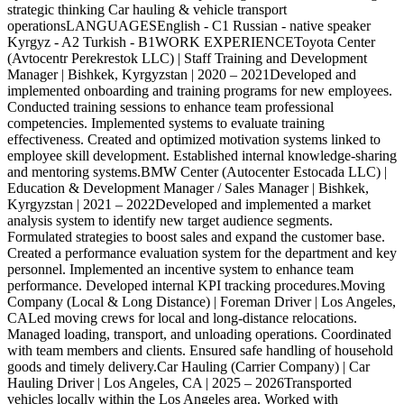
strategic thinking Car hauling & vehicle transport
operationsLANGUAGESEnglish - C1 Russian - native speaker
Kyrgyz - A2 Turkish - B1WORK EXPERIENCEToyota Center
(Avtocentr Perekrestok LLC) | Staff Training and Development
Manager | Bishkek, Kyrgyzstan | 2020 – 2021Developed and
implemented onboarding and training programs for new employees.
Conducted training sessions to enhance team professional
competencies. Implemented systems to evaluate training
effectiveness. Created and optimized motivation systems linked to
employee skill development. Established internal knowledge-sharing
and mentoring systems.BMW Center (Autocenter Estocada LLC) |
Education & Development Manager / Sales Manager | Bishkek,
Kyrgyzstan | 2021 – 2022Developed and implemented a market
analysis system to identify new target audience segments.
Formulated strategies to boost sales and expand the customer base.
Created a performance evaluation system for the department and key
personnel. Implemented an incentive system to enhance team
performance. Developed internal KPI tracking procedures.Moving
Company (Local & Long Distance) | Foreman Driver | Los Angeles,
CALed moving crews for local and long-distance relocations.
Managed loading, transport, and unloading operations. Coordinated
with team members and clients. Ensured safe handling of household
goods and timely delivery.Car Hauling (Carrier Company) | Car
Hauling Driver | Los Angeles, CA | 2025 – 2026Transported
vehicles locally within the Los Angeles area. Worked with