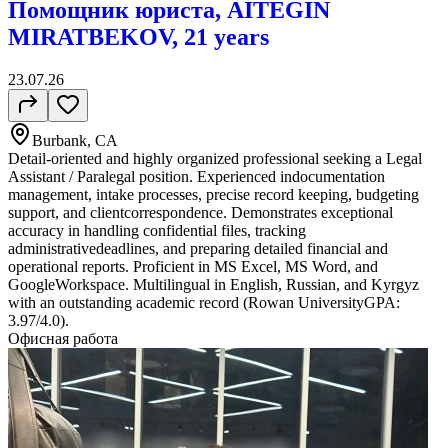
Помощник юриста, AITEGIN
MIRATBEKOV, 21 years
23.07.26
Burbank, CA
Detail-oriented and highly organized professional seeking a Legal
Assistant / Paralegal position. Experienced indocumentation
management, intake processes, precise record keeping, budgeting
support, and clientcorrespondence. Demonstrates exceptional
accuracy in handling confidential files, tracking
administrativedeadlines, and preparing detailed financial and
operational reports. Proficient in MS Excel, MS Word, and
GoogleWorkspace. Multilingual in English, Russian, and Kyrgyz
with an outstanding academic record (Rowan UniversityGPA:
3.97/4.0).
Офисная работа