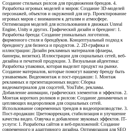
Создание стильных рилсов для продвижения брендов. 4.
Разработка игровых моделей и миров: Создание 3D-моделей
персонажей, объектов и окружений для игр. Проектирование
игровых миров с вниманием к деталям и атмосфере.
Оптимизация моделей для использования в движках Unreal
Engine, Unity и других. Графический дизайн и брендинг: 1.
Разработка бренда: Создание уникальных логотипов,
фирменного стиля и брендбуков. Концептуальный подход к
брендингу для бизнеса и продуктов. 2. 2D-графика и
иллюстрации: Дизайн рекламных материалов (флаеры,
баннеры, визитки). Иллюстрации для социальных сетей, веб-
дизайна и печатной продукции. 3. Визуальная айдентика:
Разработка упаковки, которая выделит продукт на рынке.
Создание материалов, которые помогут вашему бренду быть
узнаваемым. Видеомонтаж и пост-продакшн: 1. Монтаж
рекламных и презентационных видео: Сборка
видеоматериалов для соцсетей, YouTube, рекламы.
Добавление анимации, графических элементов и эффектов. 2.
Монтаж коротких роликов и рилсов: Создание динамичных и
цепляющих видеороликов для социальных сетей.
Использование современных трендов в видеопроизводстве. 3.
Пост-продакшн: Цветокоррекция, стабилизация и улучшение
качества видео. Озвучка и добавление звуковых эффектов. IT-
услуги: 1. Разработка сайтов и веб-приложений: Создание
современного и адаптивного дизайна. Оптимизация для SEO