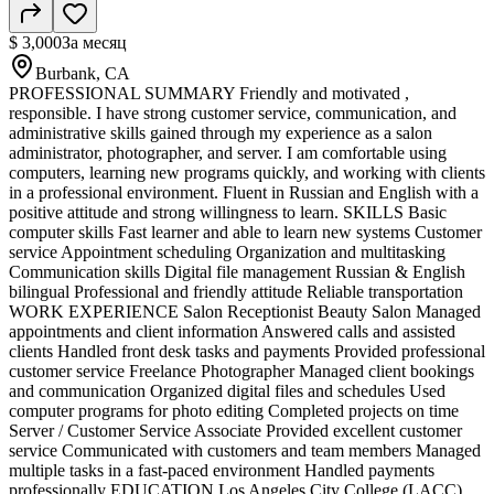
$ 3,000
За месяц
Burbank, CA
PROFESSIONAL SUMMARY Friendly and motivated ,
responsible. I have strong customer service, communication, and
administrative skills gained through my experience as a salon
administrator, photographer, and server. I am comfortable using
computers, learning new programs quickly, and working with clients
in a professional environment. Fluent in Russian and English with a
positive attitude and strong willingness to learn. SKILLS Basic
computer skills Fast learner and able to learn new systems Customer
service Appointment scheduling Organization and multitasking
Communication skills Digital file management Russian & English
bilingual Professional and friendly attitude Reliable transportation
WORK EXPERIENCE Salon Receptionist Beauty Salon Managed
appointments and client information Answered calls and assisted
clients Handled front desk tasks and payments Provided professional
customer service Freelance Photographer Managed client bookings
and communication Organized digital files and schedules Used
computer programs for photo editing Completed projects on time
Server / Customer Service Associate Provided excellent customer
service Communicated with customers and team members Managed
multiple tasks in a fast-paced environment Handled payments
professionally EDUCATION Los Angeles City College (LACC)