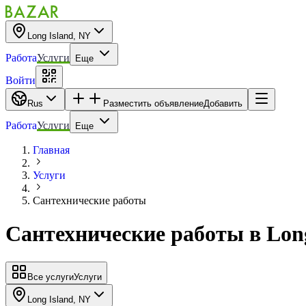
Long Island, NY
Работа
Услуги
Еще
Войти
Rus
Разместить объявление
Добавить
Работа
Услуги
Еще
Главная
Услуги
Сантехнические работы
Сантехнические работы
в
Lon
Все услуги
Услуги
Long Island, NY