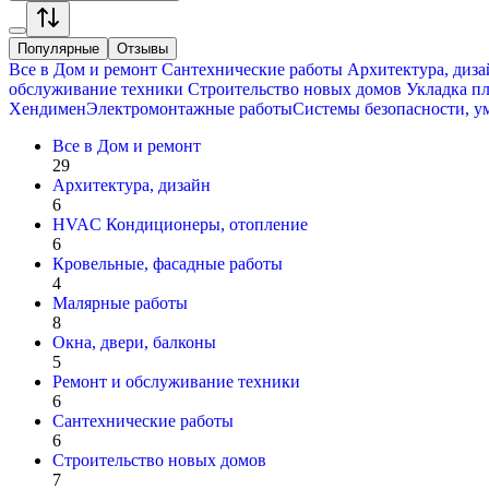
Популярные
Отзывы
Все в
Дом и ремонт
Сантехнические работы
Архитектура, диза
обслуживание техники
Строительство новых домов
Укладка пл
Хендимен
Электромонтажные работы
Системы безопасности, у
Все в
Дом и ремонт
29
Архитектура, дизайн
6
HVAC Кондиционеры, oтопление
6
Кровельные, фасадные работы
4
Малярные работы
8
Окна, двери, балконы
5
Ремонт и обслуживание техники
6
Сантехнические работы
6
Строительство новых домов
7