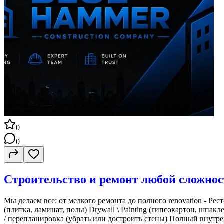
0
0
Строительство и ремонт любой сложнос
Мы делаем все: от мелкого ремонта до полного renovation - Ре
(плитка, ламинат, полы) Drywall \ Painting (гипсокартон, шпа
/ перепланировка (убрать или достроить стены) Полный внутр