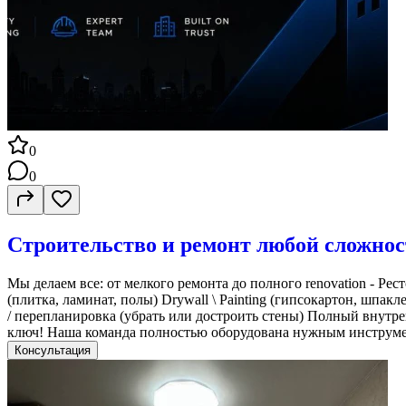
0
0
Строительство и ремонт любой сложнос
Мы делаем все: от мелкого ремонта до полного renovation - Ре
(плитка, ламинат, полы) Drywall \ Painting (гипсокартон, шпа
/ перепланировка (убрать или достроить стены) Полный внутр
ключ! Наша команда полностью оборудована нужным инструм
Консультация