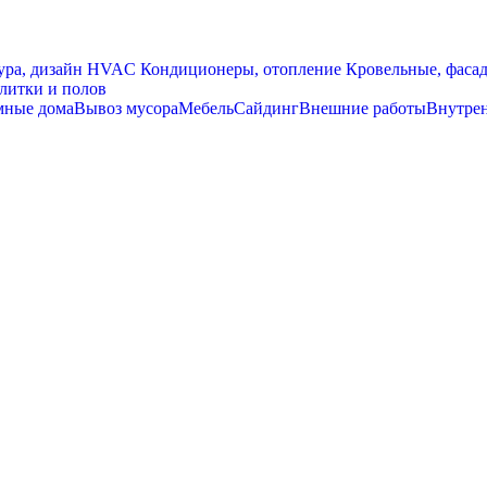
ра, дизайн
HVAC Кондиционеры, oтопление
Кровельные, фаса
литки и полов
мные дома
Вывоз мусора
Мебель
Сайдинг
Внешние работы
Внутре