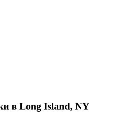
ки
в
Long Island, NY