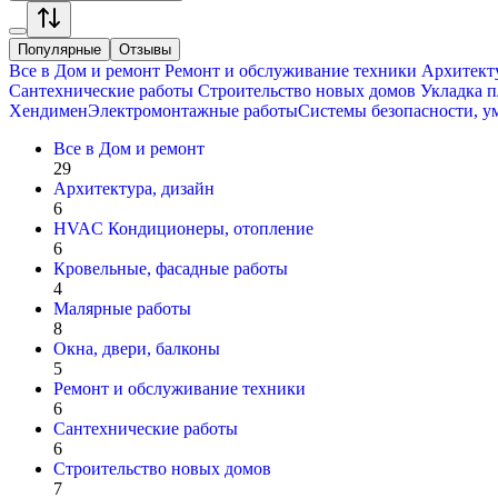
Популярные
Отзывы
Все в
Дом и ремонт
Ремонт и обслуживание техники
Архитекту
Сантехнические работы
Строительство новых домов
Укладка п
Хендимен
Электромонтажные работы
Системы безопасности, у
Все в
Дом и ремонт
29
Архитектура, дизайн
6
HVAC Кондиционеры, oтопление
6
Кровельные, фасадные работы
4
Малярные работы
8
Окна, двери, балконы
5
Ремонт и обслуживание техники
6
Сантехнические работы
6
Строительство новых домов
7