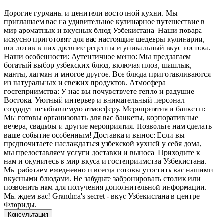
Дорогие гурманы и ценители восточной кухни, Мы
приглашаем вас на удивительное кулинарное путешествие в
мир ароматных и вкусных блюд Узбекистана. Наши повара
искусно приготовят для вас настоящие шедевры кулинарии,
воплотив в них древние рецепты и уникальный вкус востока.
Наши особенности: Аутентичное меню: Мы предлагаем
богатый выбор узбекских блюд, включая плов, шашлык,
манты, лагман и многое другое. Все блюда приготавливаются
из натуральных и свежих продуктов. Атмосфера
гостеприимства: У нас вы почувствуете тепло и радушие
Востока. Уютный интерьер и внимательный персонал
создадут незабываемую атмосферу. Мероприятия и банкеты:
Мы готовы организовать для вас банкеты, корпоративные
вечера, свадьбы и другие мероприятия. Позвольте нам сделать
ваше событие особенным! Доставка и вынос: Если вы
предпочитаете наслаждаться узбекской кухней у себя дома,
мы предоставляем услуги доставки и выноса. Приходите к
нам и окунитесь в мир вкуса и гостеприимства Узбекистана.
Мы работаем ежедневно и всегда готовы угостить вас нашими
вкусными блюдами. Не забудьте забронировать столик или
позвонить нам для получения дополнительной информации.
Мы ждем вас! Grandma's secret - вкус Узбекистана в центре
Флориды.
Консультация