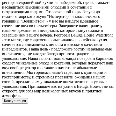
ресторан европейской кухни на набережной, где вы сможете
насладиться изысканными блюдами в сочетании с
потрясающими видами. От роскошной икры белуги до
нежного морского окуня "Император" и классического
говядины "Веллингтон" - у нас вы найдете идеальное
сочетание вкусов и атмосферы. Завершите вашу трапезу
нашими домашними десертами, которые станут сладким
завершением вашего вечера. Ресторан Beluga House Waterfront
- это место, где современная американо-европейская кухня
сочетается с вниманием к деталям и высоким качеством
ингредиентов. Наша цель - предложить гостям незабываемые
впечатления, где каждое блюдо приносит радость и
удовольствие. Наша талантливая команда поваров и барменов
создает уникальные блюда и коктейли, которые порадуют ваш
вкусовой рецептор и оставят в памяти незабываемые
впечатления. Мы гордимся нашей страстью к кулинарии и
гостеприимству, и стремимся превзойти ожидания наших
гостей, предлагая им уникальные впечатления и вкусовые
удовольствия. Приглашаем вас на ужин в Beluga House, где вы
откроете для себя мир великолепных вкусов и приятной
атмосферы.
Консультация