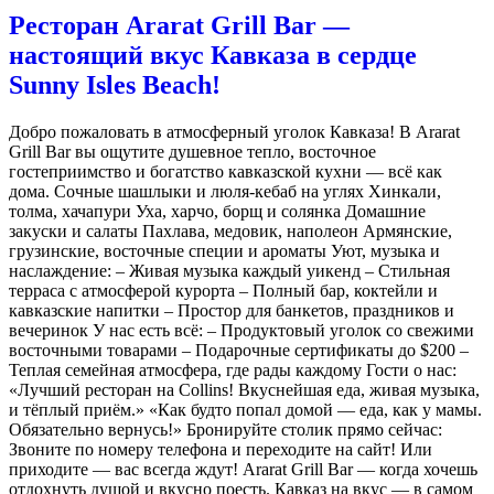
Ресторан Ararat Grill Bar —
настоящий вкус Кавказа в сердце
Sunny Isles Beach!
Добро пожаловать в атмосферный уголок Кавказа! В Ararat
Grill Bar вы ощутите душевное тепло, восточное
гостеприимство и богатство кавказской кухни — всё как
дома. Сочные шашлыки и люля-кебаб на углях Хинкали,
толма, хачапури Уха, харчо, борщ и солянка Домашние
закуски и салаты Пахлава, медовик, наполеон Армянские,
грузинские, восточные специи и ароматы Уют, музыка и
наслаждение: – Живая музыка каждый уикенд – Стильная
терраса с атмосферой курорта – Полный бар, коктейли и
кавказские напитки – Простор для банкетов, праздников и
вечеринок У нас есть всё: – Продуктовый уголок со свежими
восточными товарами – Подарочные сертификаты до $200 –
Теплая семейная атмосфера, где рады каждому Гости о нас:
«Лучший ресторан на Collins! Вкуснейшая еда, живая музыка,
и тёплый приём.» «Как будто попал домой — еда, как у мамы.
Обязательно вернусь!» Бронируйте столик прямо сейчас:
Звоните по номеру телефона и переходите на сайт! Или
приходите — вас всегда ждут! Ararat Grill Bar — когда хочешь
отдохнуть душой и вкусно поесть. Кавказ на вкус — в самом