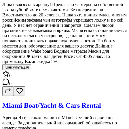
Люксовая яхта в аренду! Предлагаю чартеры на собственной
2‑х палубной яхте с 3мя каютами. Без посредников.
Вместимостью до 20 человек. Наша яхта приглянулась многим
российским звёздам чьи автографы украшают лодку и по сей
день. У нас нет ограничений и запретов. Сделаем любой
праздник не забываемым и ярким. Мы всегда останавливаемся
на несколько часов у островов, где наши гости могут
поплавать, понырять и даже покормить енотов. На борту
имеется доп. оборудование для вашего досуга: Дайвинг
оборудование Wake board Водные матрасы Маски для
снорклинга Жилеты для детей Price : От 450$ / час. По
промокоду Bazar скидка 5%.
Консультация
0
0
Miami Boat/Yacht & Cars Rental
Аренда Яхт, а также машин в Miami. Лучший сервис по
аренде. За дополнительной информацией обращайтесь по
номеру телефона.