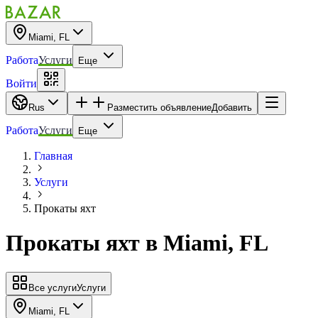
Miami, FL
Работа
Услуги
Еще
Войти
Rus
Разместить объявление
Добавить
Работа
Услуги
Еще
Главная
Услуги
Прокаты яхт
Прокаты яхт
в
Miami, FL
Все услуги
Услуги
Miami, FL