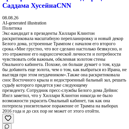
Саддама Хусейна
CNN
08.08.26
AI-generated illustration
Политика
Экс-кандидат в президенты Хиллари Клинтон
раскритиковала масштабную перепланировку и новый декор
Белого дома, устроенные Трампом с началом его второго
срока.«Мне грустно, что все сделано настолько безвкусно, и
это отражение его нарциссической личности и потребности
чувствовать себя важным, обклеивая золотом стены
Овального кабинета. Похоже, он больше думает о том, куда
бы добавить еще золота, чем о том, как выбраться из Ирана, не
выглядя при этом неудачником».Также она раскритиковала
снос Восточного крыла и недостроенный бальный зал, решать
судьбу которого придется уже следующему
президенту. Сотрудник пресс-службы Белого дома Дейвис
Ингл заметил, что у Хиллари Клинтон никогда не было
возможности украсить Овальный кабинет, так как она
потерпела унизительное поражение от Трампа на выборах
2016 года и до сих пор не может от этого отойти.