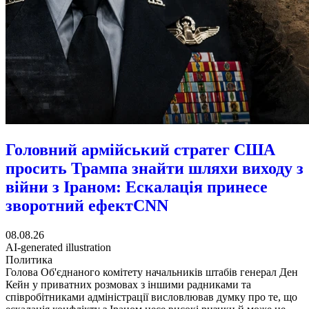
Головний армійський стратег США
просить Трампа знайти шляхи виходу з
війни з Іраном: Ескалація принесе
зворотний ефект
CNN
08.08.26
AI-generated illustration
Политика
Голова Об'єднаного комітету начальників штабів генерал Ден
Кейн у приватних розмовах з іншими радниками та
співробітниками адміністрації висловлював думку про те, що