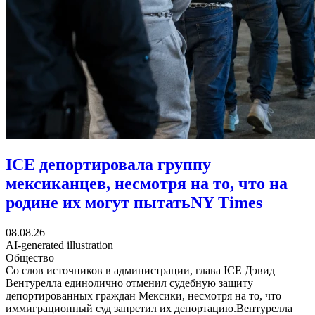
ICE депортировала группу
мексиканцев, несмотря на то, что на
родине их могут пытать
NY Times
08.08.26
AI-generated illustration
Общество
Со слов источников в администрации, глава ICE Дэвид
Вентурелла единолично отменил судебную защиту
депортированных граждан Мексики, несмотря на то, что
иммиграционный суд запретил их депортацию.Вентурелла