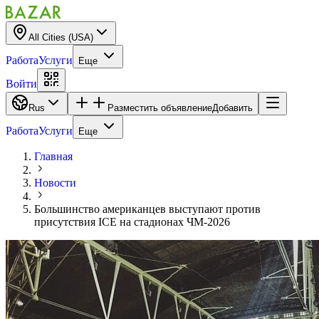
All Cities (USA)
Работа
Услуги
Еще
Войти
Rus
Разместить объявление
Добавить
Работа
Услуги
Еще
Главная
Новости
Большинство американцев выступают против
присутствия ICE на стадионах ЧМ-2026