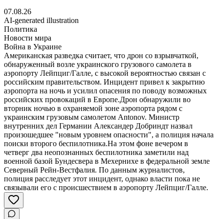
07.08.26
AI-generated illustration
Политика
Новости мира
Война в Украине
Американская разведка считает, что дрон со взрывчаткой,
обнаруженный возле украинского грузового самолета в
аэропорту Лейпциг/Галле, с высокой вероятностью связан с
российским правительством. Инцидент привел к закрытию
аэропорта на ночь и усилил опасения по поводу возможных
российских провокаций в Европе.Дрон обнаружили во
вторник ночью в охраняемой зоне аэропорта рядом с
украинским грузовым самолетом Antonov. Министр
внутренних дел Германии Александер Добриндт назвал
произошедшее "новым уровнем опасности", а полиция начала
поиски второго беспилотника.На этом фоне вечером в
четверг два неопознанных беспилотника заметили над
военной базой Бундесвера в Мехернихе в федеральной земле
Северный Рейн-Вестфалия. По данным журналистов,
полиция расследует этот инцидент, однако власти пока не
связывали его с происшествием в аэропорту Лейпциг/Галле.