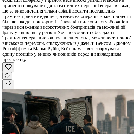
ескалація конфлікту з Іраном несе високі ризики й може не
принести очікуваних дипломатичних переваг.Генерал вважає,
що за використання тільки авіації досягти поставлених
Трампом цілей не вдасться, а наземна операція може принести
більше шкоди, ніж користі. Також він висловив стурбованість
через виснаження високоточних боєприпасів та можливі дії
Ірану у відповідь у регіоні.Хоча в особистих бесідах із
Трампом генерал висловлює впевненість у можливості повної
військової перемоги, спілкуючись із Джей Ді Венсом, Джоном
Реткліффом та Марко Рубіо, Кейн намагався сформувати
єдину позицію у вищих чиновників перед її викладенням
президенту.