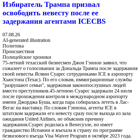
Избиратель Трампа призвал
освободить невесту после ее
задержания агентами ICE
CBS
07.08.26
AI-generated illustration
Политика
Происшествия
Полицейские хроники
75-летний техасский бизнесмен Джон Гэннон заявил, что
сожалеет о голосовании за Дональда Трампа после задержания
своей невесты Ясмин Суарес сотрудниками ICE в аэропорту
Хьюстона (Техас). По его словам, иммиграционные службы
"разрушают семьи", задерживая законопослушных людей
вместо преступников.45-летнюю Суарес задержали 24 июля
после прохождения контроля в международном аэропорту
имени Джорджа Буша, когда пара собиралась лететь в Лас-
Вегас на выставку. По словам Гэннона, агенты ICE в
штатском задержали его невесту сразу после выхода из зала
ожидания United Airlines, не объяснив причину
задержания.Суарес родилась в Венесуэле, но имеет
гражданство Испании и въехала в страну по программе
безвизового въезда Visa Waiver Program в октябре 2023 года.