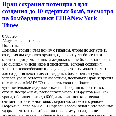
Иран сохранил потенциал для
создания до 10 ядерных бомб, несмотря
на бомбардировки США
New York
Times
07.08.26
AI-generated illustration
Политика
Дональд Трамп начал войну с Ираном, чтобы не допустить
создания им ядерного оружия, однако спустя более пяти
месяцев программа лишь замедлилась, а не была остановлена.
По оценкам чиновников и экспертов, Тегеран сохранил
запасы высокообогащенного урана, которых может хватить
для создания девяти-десяти ядерных бомб.Точная судьба
запасов урана остается неизвестной, поскольку Иран запретил
инспекторам МАГАТЭ проверять свои наиболее
чувствительные ядерные объекты. По данным агентства,
страна по-прежнему располагает около 970 фунтов (440 кг)
урана, обогащенного до 60%, а американская разведка
считает, что основной запас, вероятно, остается в районе
Исфахана.Глава МАГАТЭ Рафаэль Гросси заявил, что военные
удары значительно отбросили программу назад, но не
устранили главные проблемы.Аналитики предупреждают, что