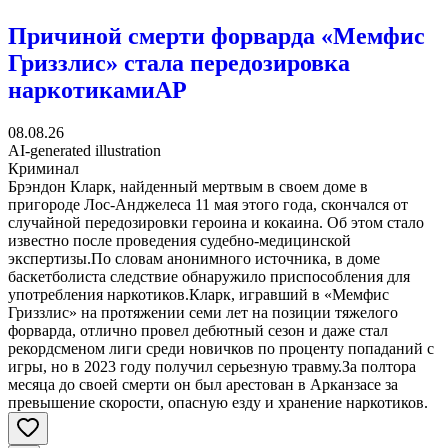
Причиной смерти форварда «Мемфис
Гриззлис» стала передозировка
наркотиками
AP
08.08.26
AI-generated illustration
Криминал
Брэндон Кларк, найденный мертвым в своем доме в
пригороде Лос-Анджелеса 11 мая этого года, скончался от
случайной передозировки героина и кокаина. Об этом стало
известно после проведения судебно-медицинской
экспертизы.По словам анонимного источника, в доме
баскетболиста следствие обнаружило приспособления для
употребления наркотиков.Кларк, игравший в «Мемфис
Гриззлис» на протяжении семи лет на позиции тяжелого
форварда, отлично провел дебютный сезон и даже стал
рекордсменом лиги среди новичков по проценту попаданий с
игры, но в 2023 году получил серьезную травму.За полтора
месяца до своей смерти он был арестован в Арканзасе за
превышение скорости, опасную езду и хранение наркотиков.