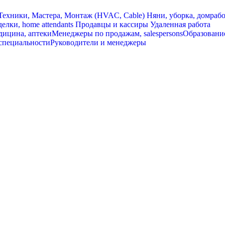
ехники, Мастера, Монтаж (HVAC, Cable)
Няни, уборка, домраб
елки, home attendants
Продавцы и кассиры
Удаленная работа
ицина, аптеки
Менеджеры по продажам, salespersons
Образовани
специальности
Руководители и менеджеры