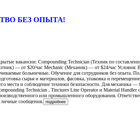
ТВО БЕЗ ОПЫТА!
нсии: Compounding Technician (Техник по составлению парт
аботник) — от $20/час Mechanic (Механик) — от $24/час Условия: В
иваемые больничные. Обучение для сотрудников без опыта. Полн
 Подготовка сырья и материалов, фасовка, упаковка и перемещен
го места и соблюдение техники безопасности. Для механика — 
ounding Technician , Tinctures Line Operator и Material Handler
роизводственного или промышленного оборудования. Ответствен
в личные сообщения.
подробнее