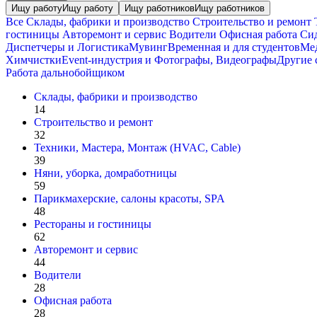
Ищу работу
Ищу работу
Ищу работников
Ищу работников
Все
Склады, фабрики и производство
Строительство и ремонт
Т
гостиницы
Авторемонт и cервис
Водители
Офисная работа
Сид
Диспетчеры и Логистика
Мувинг
Временная и для студентов
Мед
Химчистки
Event-индустрия и Фотографы, Видеографы
Другие 
Работа дальнобойщиком
Склады, фабрики и производство
14
Строительство и ремонт
32
Техники, Мастера, Монтаж (HVAC, Cable)
39
Няни, уборка, домработницы
59
Парикмахерские, салоны красоты, SPA
48
Рестораны и гостиницы
62
Авторемонт и cервис
44
Водители
28
Офисная работа
28