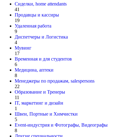
Сиделки, home attendants
41
Продавцы и кассиры
19
Удаленная работа
9
Диспетчеры и Логистика
4
Мувинг
17
Временная и для студентов
6
Медицина, аптеки
8
Менеджеры по продажам, salespersons
22
Образование и Тренеры
11
IT, маркетинг и дизайн
1
Швеи, Портные и Химчистки
5
Event-индустрия и Фотографы, Видеографы
8
Другие специальности