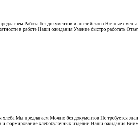
едлагаем Работа без документов и английского Ночные смены С
атности в работе Наши ожидания Умение быстро работать Ответ
ия хлеба Мы предлагаем Можно без документов Не требуется зн
а и формирование хлебобулочных изделий Наши ожидания Внимат