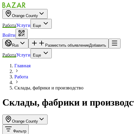
Orange County
Работа
Услуги
Еще
Войти
Rus
Разместить объявление
Добавить
Работа
Услуги
Еще
Главная
Работа
Склады, фабрики и производство
Склады, фабрики и производс
Orange County
Фильтр