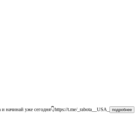
и начинай уже сегодня👇https://t.me/_rabota__USA_
подробнее