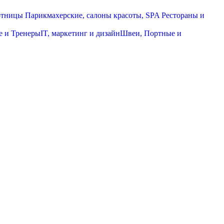
отницы
Парикмахерские, салоны красоты, SPA
Рестораны и
е и Тренеры
IT, маркетинг и дизайн
Швеи, Портные и