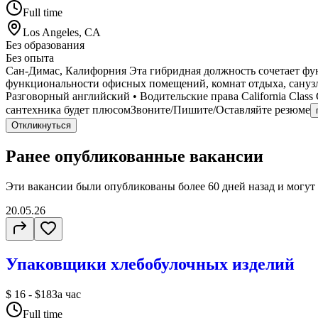
Full time
Los Angeles, CA
Без образования
Без опыта
Сан-Димас, Калифорния Эта гибридная должность сочетает фу
функциональности офисных помещений, комнат отдыха, санузл
Разговорный английский • Водительские права California Clas
сантехника будет плюсомЗвоните/Пишите/Оставляйте резюме
Откликнуться
Ранее опубликованные вакансии
Эти вакансии были опубликованы более
60 дней
назад и могут
20.05.26
Упаковщики хлебобулочных изделий
$ 16 - $18
За час
Full time