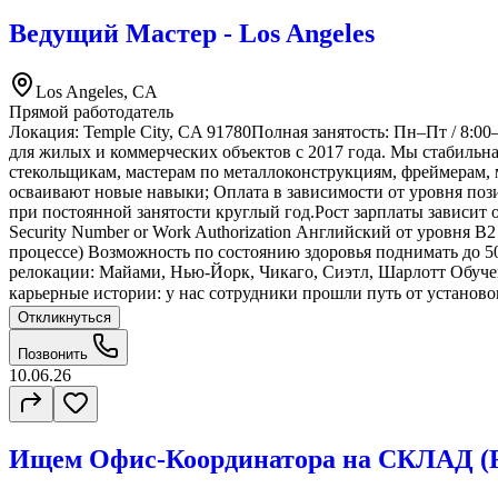
Ведущий Мастер - Los Angeles
Los Angeles, CA
Прямой работодатель
Локация: Temple City, CA 91780Полная занятость: Пн–Пт / 8:0
для жилых и коммерческих объектов с 2017 года. Мы стабильна
стекольщикам, мастерам по металлоконструкциям, фреймерам, 
осваивают новые навыки; Оплата в зависимости от уровня поз
при постоянной занятости круглый год.Рост зарплаты зависит о
Security Number or Work Authorization Английский от уровня
процессе) Возможность по состоянию здоровья поднимать до 
релокации: Майами, Нью-Йорк, Чикаго, Сиэтл, Шарлотт Обуче
карьерные истории: у нас сотрудники прошли путь от установо
Откликнуться
Позвонить
10.06.26
Ищем Офис-Координатора на СКЛАД (F