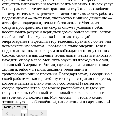
отпустить напряжение и восстановить энергию. Список услуг
В программе: — телесные практики и глубокое расслабление
— энергетическое исцеление — медитации, дыхание, работа с
подсознанием — экстати-к, творчество и мягкое движение —
атмосфера поддержки, тепла и безопасностиМоя задача —
создать пространство, где каждая сможет услышать себя,
восстановить ресурс и вернуться домой обновлённой, лёгкой
и собранной. Преимущества Я — практикующий
энерготерапевт и фасилитатор телесных практик с более чем
четырёхлетним опытом. Работаю на стыке энергии, тела и
подсознания: помогаю людям освобождаться от внутренних
блоков, снимать напряжение, возвращать чувствительность и
находить опору в себе.Мой путь обучения проходил в Азии,
Латинской Америке и России, где я изучала разные техники
хилинга, работу с телом, дыхание, медитации и
трансформационные практики. Благодаря этому я соединяю в
своей работе мягкость, глубину и силу — создавая процессы,
которые действительно меняют состояние.На ретрите я
создаю пространство, где можно расслабиться, выдохнуть,
почувствовать себя и выйти на новый уровень энергии и
внутреннего спокойствия. Моя миссия — чтобы каждая
женщина уехала обновлённой, наполненной и гармоничной.
Консультация
Пред.
1
След.