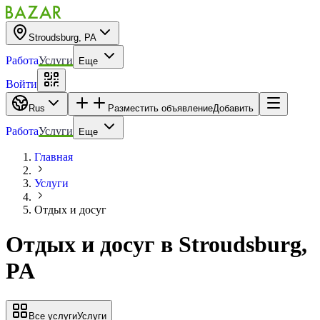
Stroudsburg, PA
Работа
Услуги
Еще
Войти
Rus
Разместить объявление
Добавить
Работа
Услуги
Еще
Главная
Услуги
Отдых и досуг
Отдых и досуг
в
Stroudsburg,
PA
Все услуги
Услуги