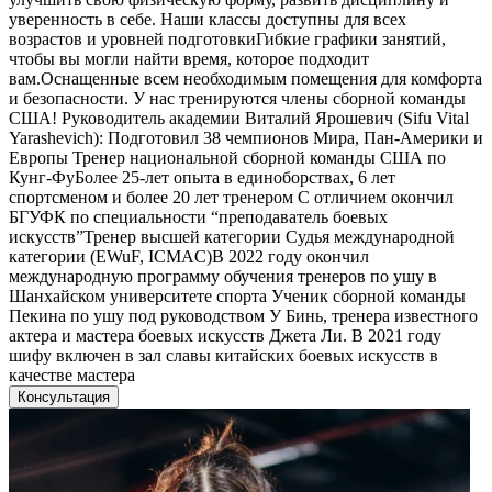
уверенность в себе. Наши классы доступны для всех
возрастов и уровней подготовкиГибкие графики занятий,
чтобы вы могли найти время, которое подходит
вам.Оснащенные всем необходимым помещения для комфорта
и безопасности. У нас тренируются члены сборной команды
США! Руководитель академии Виталий Ярошевич (Sifu Vital
Yarashevich): Подготовил 38 чемпионов Мира, Пан-Америки и
Европы Тренер национальной сборной команды США по
Кунг-ФуБолее 25-лет опыта в единоборствах, 6 лет
спортсменом и более 20 лет тренером С отличием окончил
БГУФК по специальности “преподаватель боевых
искусств”Тренер высшей категории Судья международной
категории (EWuF, ICMAC)В 2022 году окончил
международную программу обучения тренеров по ушу в
Шанхайском университете спорта Ученик сборной команды
Пекина по ушу под руководством У Бинь, тренера известного
актера и мастера боевых искусств Джета Ли. В 2021 году
шифу включен в зал славы китайских боевых искусств в
качестве мастера
Консультация