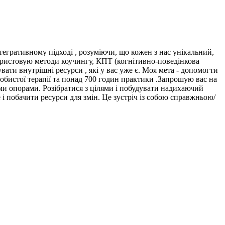
егративному підході , розуміючи, що кожен з нас унікальний,
икористовую методи коучингу, КПТ (когнітивно-поведінкова
вати внутрішні ресурси , які у вас уже є. Моя мета - допомогти
особистої терапії та понад 700 годин практики .Запрошую вас на
ими опорами. Розібратися з цілями і побудувати надихаючий
і побачити ресурси для змін. Це зустріч із собою справжньою/