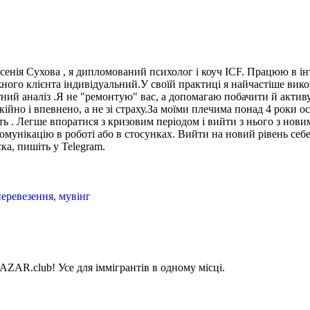
енія Сухова , я дипломований психолог і коуч ICF. Працюю в інт
 кожного клієнта індивідуальний.У своїй практиці я найчастіше в
тний аналіз .Я не "ремонтую" вас, а допомагаю побачити й активу
кійно і впевнено, а не зі страху.За моїми плечима понад 4 роки 
сть . Легше впоратися з кризовим періодом і вийти з нього з нов
унікацію в роботі або в стосунках. Вийти на новий рівень себе 
ка, пишіть у Telegram.
еревезення, мувінг
AZAR.club! Усе для іммігрантів в одному місці.