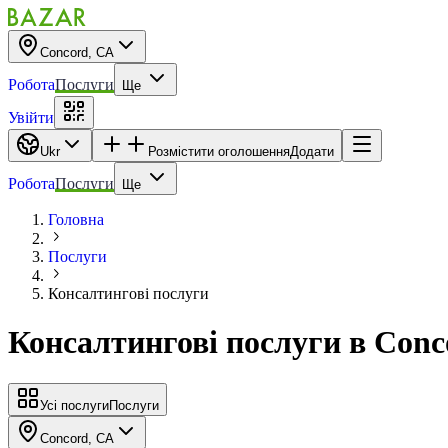
Concord, CA
Робота
Послуги
Ще
Увійти
Ukr
Розмістити оголошення
Додати
Робота
Послуги
Ще
Головна
Послуги
Консалтингові послуги
Консалтингові послуги
в
Conc
Усі послуги
Послуги
Concord, CA