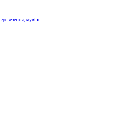
еревезення, мувінг