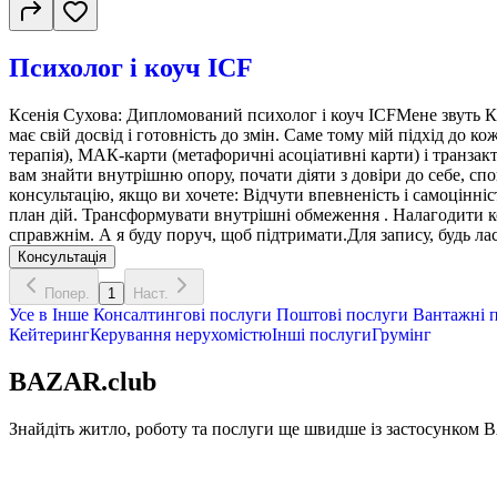
Психолог і коуч ICF
Ксенія Сухова: Дипломований психолог і коуч ICFМене звуть Кс
має свій досвід і готовність до змін. Саме тому мій підхід до
терапія), МАК-карти (метафоричні асоціативні карти) і транзак
вам знайти внутрішню опору, почати діяти з довіри до себе, спо
консультацію, якщо ви хочете: Відчути впевненість і самоцінні
план дій. Трансформувати внутрішні обмеження . Налагодити ком
справжнім. А я буду поруч, щоб підтримати.Для запису, будь лас
Консультація
Попер.
1
Наст.
Усе в
Інше
Консалтингові послуги
Поштові послуги
Вантажні п
Кейтеринг
Керування нерухомістю
Інші послуги
Грумінг
BAZAR.club
Знайдіть житло, роботу та послуги ще швидше із застосунком B