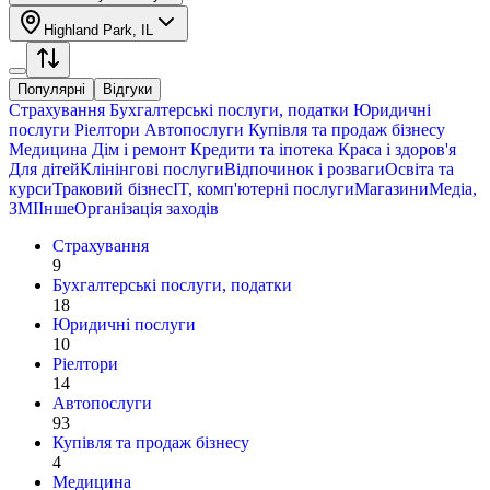
Highland Park, IL
Популярні
Відгуки
Страхування
Бухгалтерські послуги, податки
Юридичні
послуги
Ріелтори
Автопослуги
Купівля та продаж бізнесу
Медицина
Дім і ремонт
Кредити та іпотека
Краса і здоров'я
Для дітей
Клінінгові послуги
Відпочинок і розваги
Освіта та
курси
Траковий бізнес
IT, комп'ютерні послуги
Магазини
Медіа,
ЗМІ
Інше
Організація заходів
Страхування
9
Бухгалтерські послуги, податки
18
Юридичні послуги
10
Ріелтори
14
Автопослуги
93
Купівля та продаж бізнесу
4
Медицина