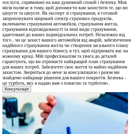
послуги, спрямовані на ваш душевний спокій і безпеку. Моя
місія полягає в тому, щоб допомогти вам захистити те, що ви
цінуєте та цінуєте. Як експерт зі страхування, я готовий
запропонувати широкий спектр страхових продуктів,
включаючи страхування автомобіля, страхування житла,
страхування відповідальності та інші види страхування,
адаптовані до ваших індивідуальних потреб. Незалежно від
того , чи це захист вашого автомобіля від аварій, забезпечення
надійного страхування житла чи створення загального плану
страхування для вашого бізнесу, я тут, щоб підтримати вас на
кожному кроці. Мій професіоналізм та увага до деталей
гарантують, що ви отримаєте найкращий план страхування
для ваших потреб. Забезпечте своє життя та майно надійним
захистом. Зверніться до мене за консультацією і разом ми
знайдемо найкраще рішення для вашого покриття. Безпека -
це турбота, яку я надаю вам з повагою та турботою .
Консультація