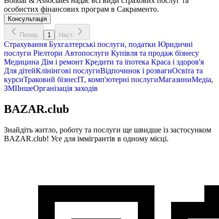
Bondar & Associates надає всі види страхових послуг та
особистих фінансових програм в Сакраменто.
Консультація
Попер.
1
Наст.
Страхування
Бухгалтерські послуги, податки
Юридичні
послуги
Ріелтори
Автопослуги
Купівля та продаж бізнесу
Медицина
Дім і ремонт
Кредити та іпотека
Краса і здоров'я
Для дітей
Клінінгові послуги
Відпочинок і розваги
Освіта та
курси
Траковий бізнес
IT, комп'ютерні послуги
Магазини
Медіа,
ЗМІ
Інше
Організація заходів
BAZAR.club
Знайдіть житло, роботу та послуги ще швидше із застосунком
BAZAR.club! Усе для іммігрантів в одному місці.