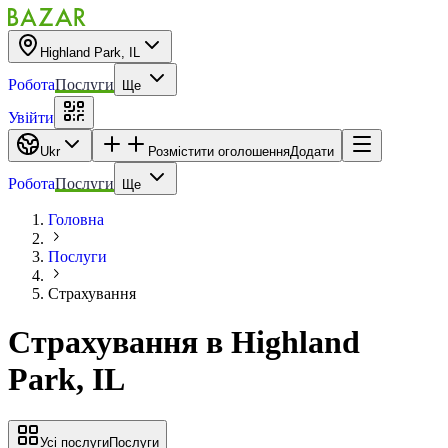
Highland Park, IL
Робота
Послуги
Ще
Увійти
Ukr
Розмістити оголошення
Додати
Робота
Послуги
Ще
Головна
Послуги
Страхування
Страхування
в
Highland
Park, IL
Усі послуги
Послуги