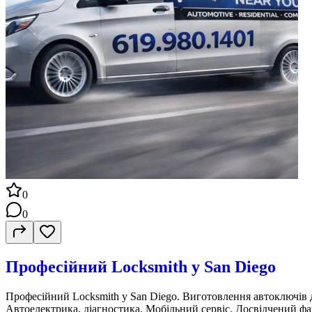
0
0
Професійний Locksmith у San Diego
Професійний Locksmith у San Diego. Виготовлення автоключів д
Автоелектрика, діагностика. Мобільний сервіс. Досвідчений фах