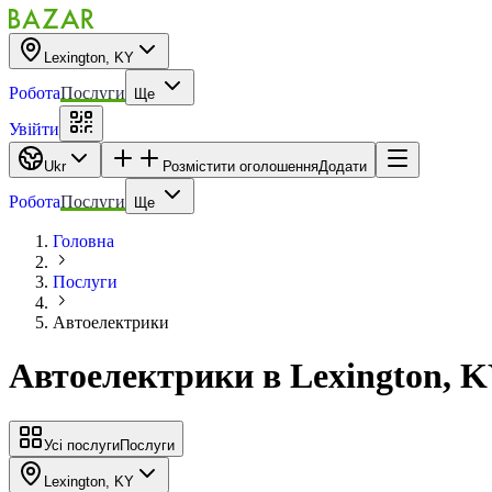
Lexington, KY
Робота
Послуги
Ще
Увійти
Ukr
Розмістити оголошення
Додати
Робота
Послуги
Ще
Головна
Послуги
Автоелектрики
Автоелектрики
в
Lexington, 
Усі послуги
Послуги
Lexington, KY