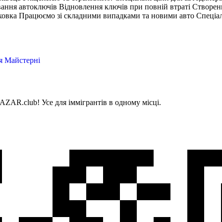
вання автоключів Відновлення ключів при повній втраті Створен
аховка Працюємо зі складними випадками та новими авто Спеціаль
я
Майстерні
AZAR.club! Усе для іммігрантів в одному місці.