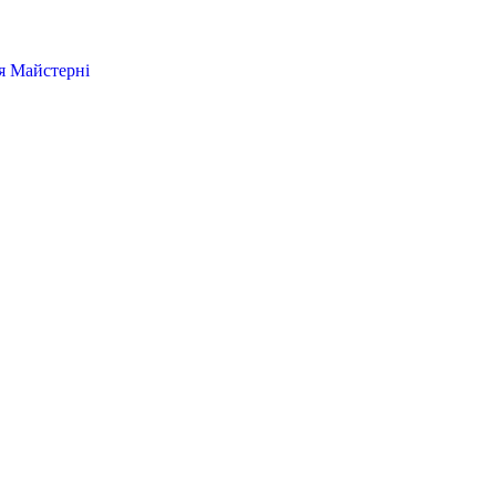
я
Майстерні