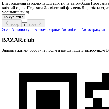
Виготовлення автоключів для всіх типів автомобілів Програму
виїзний сервіс Переваги Досвідчений фахівець Ліцензія та стр
мобільний виїзд
Консультація
Попер.
1
Наст.
Усе в
Автопослуги
Автоелектрики
Автолізинг
Автострахуванн
BAZAR.club
Знайдіть житло, роботу та послуги ще швидше із застосунком B