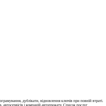
грамування, дублікати, відновлення ключів при повній втраті.
в, автосервісів і компаній автопрокату. Список послуг