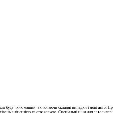
ля будь-яких машин, включаючи складні випадки і нові авто. Про
івець з ліцензією та страховкою. Спеціальні ціни для автодилері