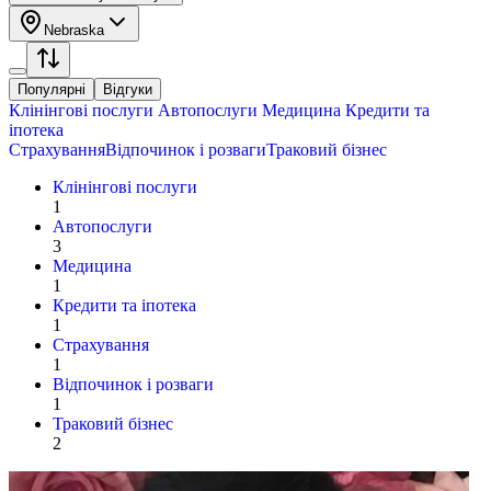
Nebraska
Популярні
Відгуки
Клінінгові послуги
Автопослуги
Медицина
Кредити та
іпотека
Страхування
Відпочинок і розваги
Траковий бізнес
Клінінгові послуги
1
Автопослуги
3
Медицина
1
Кредити та іпотека
1
Страхування
1
Відпочинок і розваги
1
Траковий бізнес
2