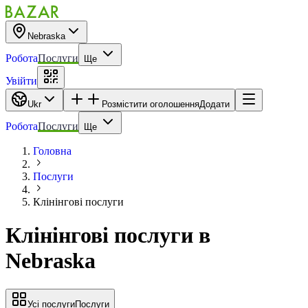
Nebraska
Робота
Послуги
Ще
Увійти
Ukr
Розмістити оголошення
Додати
Робота
Послуги
Ще
Головна
Послуги
Клінінгові послуги
Клінінгові послуги
в
Nebraska
Усі послуги
Послуги