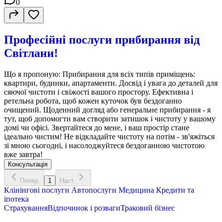
0
Професійні послуги прибирання від
Світлани!
Що я пропоную: Прибирання для всіх типів приміщень:
квартири, будинки, апартаменти. Досвід і увага до деталей для
сяючої чистоти і свіжості вашого простору. Ефективна і
ретельна робота, щоб кожен куточок був бездоганно
очищений. Щоденний догляд або генеральне прибирання - я
тут, щоб допомогти вам створити затишок і чистоту у вашому
домі чи офісі. Звертайтеся до мене, і ваш простір стане
ідеально чистим! Не відкладайте чистоту на потім - зв'яжіться
зі мною сьогодні, і насолоджуйтеся бездоганною чистотою
вже завтра!
Консультація
Попер.
1
Наст.
Клінінгові послуги
Автопослуги
Медицина
Кредити та
іпотека
Страхування
Відпочинок і розваги
Траковий бізнес